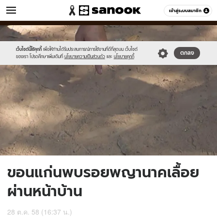
ข่าว
เข้าสู่ระบบสมาชิก
หมวดอื่นๆ
//s.isanook.com/ns/0/ud/378/1890126/655338-
Sanook
//s.isanook.com/sr/0/images/logo-
600
60
01.jpg
new-
sanook.png
เว็บไซต์นี้ใช้คุกกี้
เพื่อให้ท่านได้รับประสบการณ์การใช้งานที่ดีที่สุดบน เว็บไซต์
ตกลง
ของเรา โปรดศึกษาเพิ่มเติมที่
นโยบายความเป็นส่วนตัว
และ
นโยบายคุกกี้
ขอนแก่นพบรอยพญานาคเลื้อย
ผ่านหน้าบ้าน
28 ต.ค. 58 (16:37 น.)