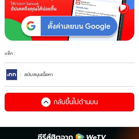
แท็ก :
สนับสนุนเนื้อหา
กลับขึ้นไปด้านบน
ซีรีส์ฮิตจาก