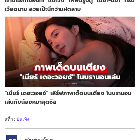
แทบแยกไม่ออก! "แม่เจ็ง" โพสต์รูปคู่ "เซย่า-มิย่า" ทริป
เวียดนาม สวยเป๊ะนึกว่าแฝดสาม
"เบียร์ เดอะวอยซ์" เสิร์ฟภาพเด็ดบนเตียง โนบรานอน
เล่นกับน้องหมาสุดชิล
แท็ก :
บันเทิง