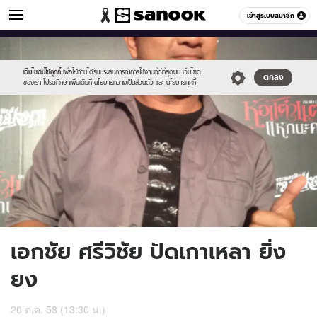
ข่าวบันเทิง
เข้าสู่ระบบสมาชิก
หมวดอื่นๆ
//s.isanook.com/ns/0/ud/377/1885534/653604-
Sanook
//s.isanook.com/sr/0/images/logo-
600
60
01.jpg
new-
sanook.png
เว็บไซต์นี้ใช้คุกกี้
เพื่อให้ท่านได้รับประสบการณ์การใช้งานที่ดีที่สุดบน เว็บไซต์
ตกลง
ของเรา โปรดศึกษาเพิ่มเติมที่
นโยบายความเป็นส่วนตัว
และ
นโยบายคุกกี้
เอกชัย ศรีวิชัย ปัดเกาเหลา ยิ่ง
ยง
20 ต.ค. 58 (13:30 น.)