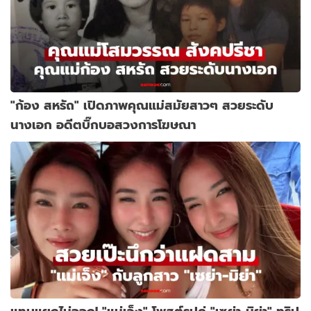
"ก้อง สหรัถ" เปิดภาพคุณแม่สมัยสาวๆ สวยระดับ
นางเอก อดีตบิ๊กบอสวงการโฆษณา