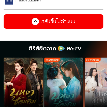
สนับสนุนเนื้อหา
กลับขึ้นไปด้านบน
ซีรีส์ฮิตจาก