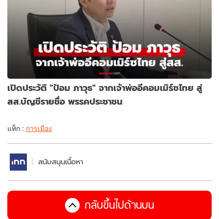
เปิดประวัติ "ป้อม ภาวุธ" จากเจ้าพ่ออีคอมเมิร์ซไทย สู่
สส.บัญชีรายชื่อ พรรคประชาชน
แท็ก :
การเมือง
สนับสนุนเนื้อหา
กลับขึ้นไปด้านบน