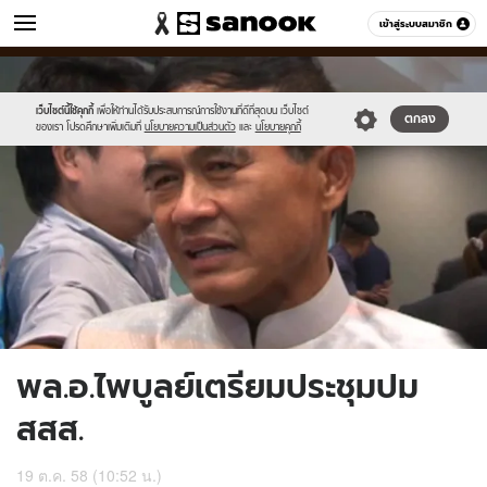
ข่าว
เข้าสู่ระบบสมาชิก
หมวดอื่นๆ
//s.isanook.com/ns/0/ud/376/1884798/653295-
Sanook
//s.isanook.com/sr/0/images/logo-
600
60
01.jpg
new-
sanook.png
เว็บไซต์นี้ใช้คุกกี้
เพื่อให้ท่านได้รับประสบการณ์การใช้งานที่ดีที่สุดบน เว็บไซต์
ตกลง
ของเรา โปรดศึกษาเพิ่มเติมที่
นโยบายความเป็นส่วนตัว
และ
นโยบายคุกกี้
พล.อ.ไพบูลย์เตรียมประชุมปม
สสส.
19 ต.ค. 58 (10:52 น.)