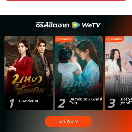
ซีรีส์ฮิตจาก
1
2
3
บุหงาซ่อนคม (พากย์
เมื่อรั
บุหงาซ่อนคม
ไทย)
(พากย์
ไปที่ WeTV