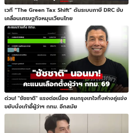
เวที “The Green Tax Shift” ดันระบบภาษี DRC ขับ
เคลื่อนเศรษฐกิจหมุนเวียนไทย
ด่วน! "ชัชชาติ" แรงต่อเนื่อง คนกรุงเทใจทิ้งห่างคู่แข่ง
ขยับนั่งเก้าอี้ผู้ว่าฯ กทม. อีกสมัย