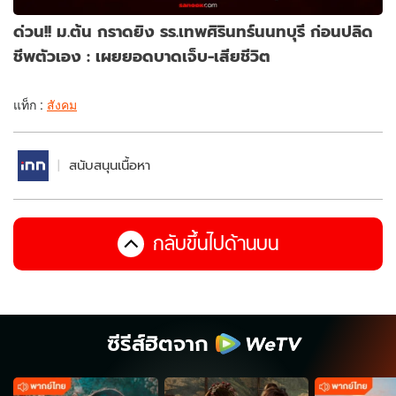
ด่วน!! ม.ต้น กราดยิง รร.เทพศิรินทร์นนทบุรี ก่อนปลิด
ชีพตัวเอง : เผยยอดบาดเจ็บ-เสียชีวิต
แท็ก :
สังคม
สนับสนุนเนื้อหา
กลับขึ้นไปด้านบน
ซีรีส์ฮิตจาก