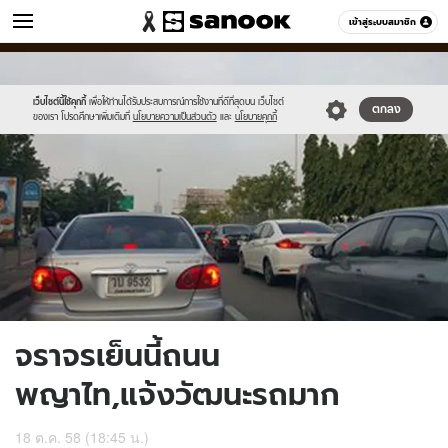
ข่าว
เข้าสู่ระบบสมาชิก
หมวดอื่นๆ
//s.isanook.com/ns/0/ud/376/1884610/653226-
Sanook
//s.isanook.com/sr/0/images/logo-
600
60
01.jpg
new-
sanook.png
เว็บไซต์นี้ใช้คุกกี้
เพื่อให้ท่านได้รับประสบการณ์การใช้งานที่ดีที่สุดบน เว็บไซต์
ตกลง
ของเรา โปรดศึกษาเพิ่มเติมที่
นโยบายความเป็นส่วนตัว
และ
นโยบายคุกกี้
จราจรเย็นนี้ถนน
พญาไท,แจ้งวัฒนะรถมาก
18 ต.ค. 58 (18:45 น.)