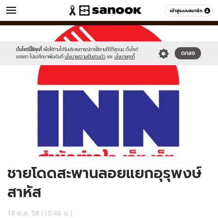
ข่าว
เข้าสู่ระบบสมาชิก
หมวดอื่นๆ
//s.isanook.com/ns/0/ud/376/1884514/653189-
Sanook
//s.isanook.com/sr/0/images/logo-
600
60
01.jpg
new-
sanook.png
เว็บไซต์นี้ใช้คุกกี้
เพื่อให้ท่านได้รับประสบการณ์การใช้งานที่ดีที่สุดบน เว็บไซต์
ตกลง
ของเรา โปรดศึกษาเพิ่มเติมที่
นโยบายความเป็นส่วนตัว
และ
นโยบายคุกกี้
ชายโดดสะพานลอยแยกอุรุพงษ์
สาหัส
18 ต.ค. 58 (15:46 น.)