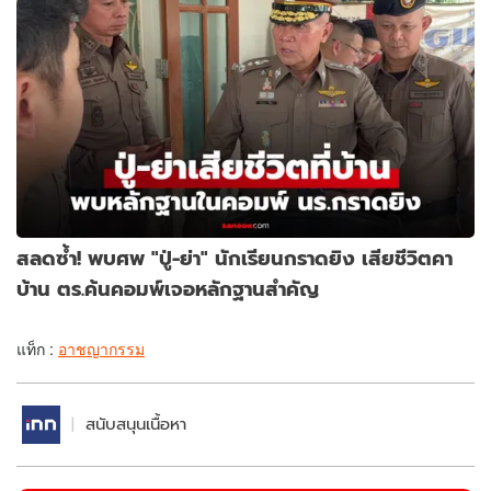
สลดซ้ำ! พบศพ "ปู่-ย่า" นักเรียนกราดยิง เสียชีวิตคา
บ้าน ตร.ค้นคอมพ์เจอหลักฐานสำคัญ
แท็ก :
อาชญากรรม
สนับสนุนเนื้อหา