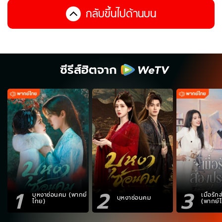
กลับขึ้นไปด้านบน
ซีรีส์ฮิตจาก
1
2
3
บุหงาซ่อนคม (พากย์
เมื่อรั
บุหงาซ่อนคม
ไทย)
(พากย์