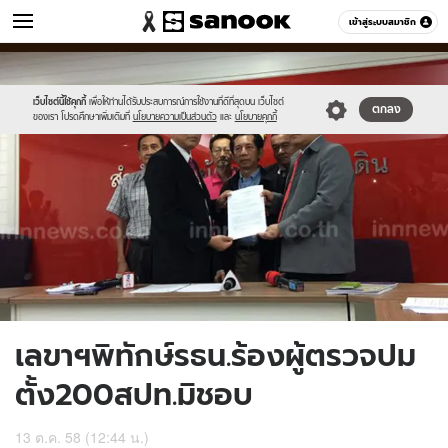
ข่าว
เข้าสู่ระบบสมาชิก
หมวดอื่นๆ
//s.isanook.com/ns/0/ud/376/1881706/652106-
Sanook
//s.isanook.com/sr/0/images/logo-
600
60
01.jpg
new-
sanook.png
เว็บไซต์นี้ใช้คุกกี้
เพื่อให้ท่านได้รับประสบการณ์การใช้งานที่ดีที่สุดบน เว็บไซต์
ตกลง
ของเรา โปรดศึกษาเพิ่มเติมที่
นโยบายความเป็นส่วนตัว
และ
นโยบายคุกกี้
เลขาฯพิทักษ์รธน.ร้องผู้ตรวจปม
ตั้ง200สปท.มิชอบ
13 ต.ค. 58 (12:44 น.)