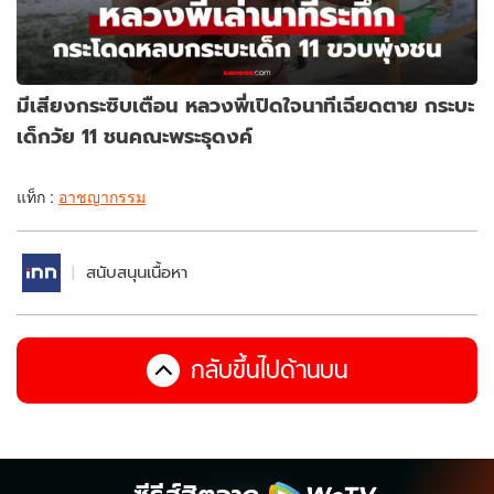
มีเสียงกระซิบเตือน หลวงพี่เปิดใจนาทีเฉียดตาย กระบะ
เด็กวัย 11 ชนคณะพระธุดงค์
แท็ก :
อาชญากรรม
สนับสนุนเนื้อหา
กลับขึ้นไปด้านบน