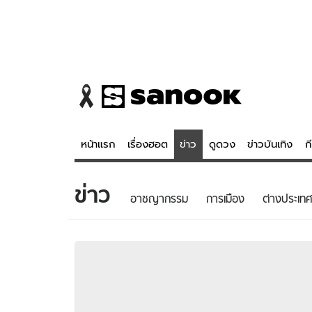
หน้าแรก
เรื่องฮอต
ข่าว
ดูดวง
ข่าวบันเทิง
ก
ข่าว
ข่าว
ดูดวง - 
อาชญากรรม
การเมือง
ต่างประเทศ
เรื่องฮอต
ดูดวง
ข่าว
หวยไทย
ข่าวบันเทิง
สถิติหวยไท
ข่าวกีฬา
หวยลาว
ข่าวเศรษฐกิจ