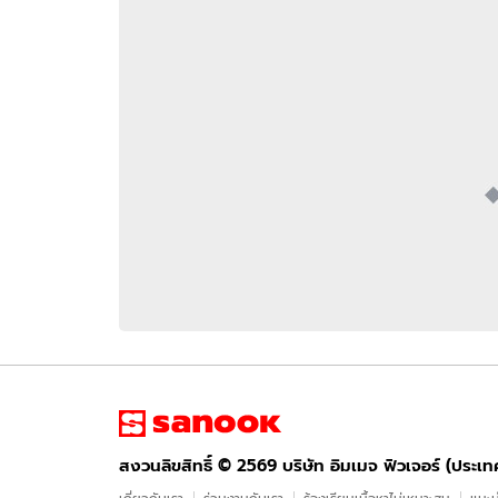
อัปเดตจีน
เช็กข่าวชัวร์
ติดตามสนุกโซเชี
ดาวน์โหลดสนุกแอปฟรี
สงวนลิขสิทธิ์ ©
2569
บริษัท อิมเมจ ฟิวเจอร์ (ประเทศไทย) จำกัด
สงวนลิขสิทธิ์ ©
2569
บริษัท อิมเมจ ฟิวเจอร์ (ประเ