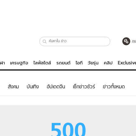
ตร
ีฬา
เศรษฐกิจ
ไลฟ์สไตล์
รถยนต์
ไอที
วัยรุ่น
คลิป
Exclusi
ตรวจหวย
ไลฟ์สไตล์
บันเทิงค
สังคม
บันเทิง
อัปเดตจีน
เช็กข่าวชัวร์
ข่าวทั้งหมด
ผู้หญิง
หนัง-ละคร
ผู้ชาย
เพลง
ย
วัยรุ่น
เกมส์
500
ไอที
คลิป
รถยนต์
พอดแคสต์