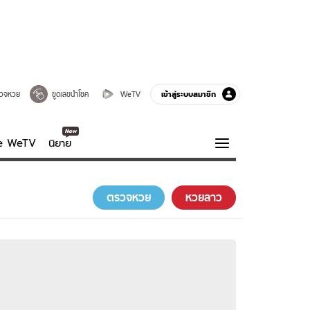
เข้าสู่ระบบสมาชิก
วจหวย
ขูดเลขนำโชค
WeTV
ve WeTV
นิยาย
รบรส
ความรู้รอบตัว
ตรวจหวย
หวยลาว
ฮาวทู
กูรู-รอบรู้