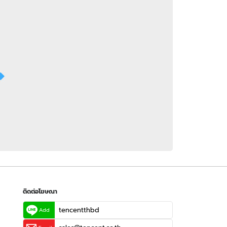
 WeTV
ติดต่อโฆษณา
tencentthbd
sales@tencent.co.th
รา
ร้องเรียนเนื้อหาไม่เหมาะสม
แนะนำติชม แจ้งปัญหาการใช้งาน
ติดต่อโฆษณา
tencentthbd
Add