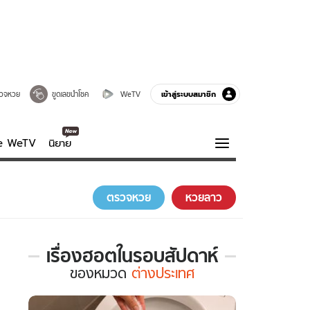
เข้าสู่ระบบสมาชิก
วจหวย
ขูดเลขนำโชค
WeTV
ve WeTV
นิยาย
รบรส
ความรู้รอบตัว
ตรวจหวย
หวยลาว
ฮาวทู
กูรู-รอบรู้
เรื่องฮอตในรอบสัปดาห์
เรื่อง
ของ
หมวด
ต่างประเทศ
ฮอต
ใน
รอบ