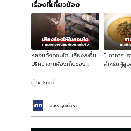
เรื่องที่เกี่ยวข้อง
หลอนทั้งคอนโด! เสียงสะอื้น
5 อาหาร "ร
ปริศนาจากห้องเก็บของ
สำหรับผู้สูงอ
ตร.ตรวจแล้ว เฉลยคืออะไร?
5 ส่วนแชมป
(มีคลิป)
ทุกวัย!
ต่างประเทศ
สนับสนุนเนื้อหา