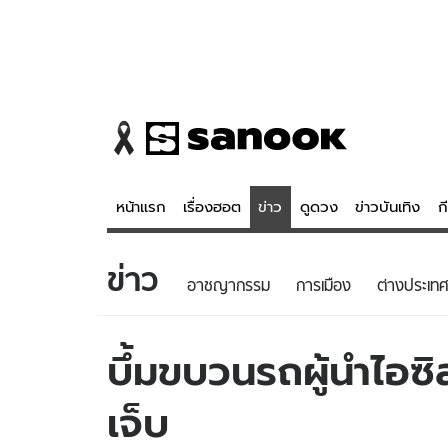
หน้าแรก
เรื่องฮอต
ข่าว
ดูดวง
ข่าวบันเทิง
ก
ข่าว
ข่าว
ดูดวง - 
อาชญากรรม
การเมือง
ต่างประเทศ
เรื่องฮอต
ดูดวง
ข่าว
หวยไทย
บึ้มขบวนรถผู้นำไอซ
ข่าวบันเทิง
สถิติหวยไท
เจ็บ
ข่าวกีฬา
หวยลาว
ข่าวเศรษฐกิจ