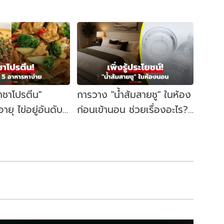
าชาโปรตีน"
การวาง "น้ำส้มสายชู" ในห้อง
ายุ ไข่อยู่อันดับที่
ก่อนเข้านอน ช่วยเรื่องอะไร?
์ราคาบ้านๆ กินได้
ตื่นมารู้สึกแตกต่างจริงหรือ?