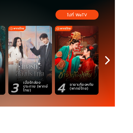
ไปที่ WeTV
3
4
5
เมื่อรักส่อง
ตำนานจอม
ชายาเคียงหทัย
ประกาย (พากย์
ภูตถังซาน
(พากย์ไทย)
ไทย)
(พากย์ไท