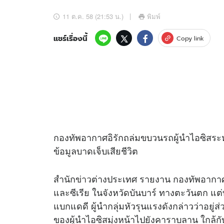
อัปเดตจีน
11 ต.ค. 58 (21:53 น.)
พิมพ์
เช็กข่าวชัวร์
แชร์เรื่องนี้
Copy link
ติดตามสนุกโซเชี
ดาวน์โหลดสนุกแอปฟรี
กองทัพอากาศอิรักถล่มขบวนรถผู้นำไอซิสระหว
สงวนลิขสิทธิ์ ©
2569
บริษัท อิมเมจ ฟิวเจอร์ (ประเทศไทย) จำกัด
ข้อมูลบาดเจ็บเสียชีวิต
สำนัก
ข่าว
ต่างประเทศ รายงาน กองทัพอากาศอิ
และซีเรีย ในจังหวัดบันบาร์ ทางตะวันตก แต
แบกแดดี ผู้นำกลุ่มหัวรุนแรงดังกล่าวว่าอยู
ของผู้นำไอซิสมุ่งหน้าไปยังคาราบลาน ใกล้กั