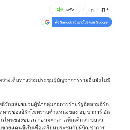
ก
สุขภาพ
+
ดูทีวี
-
ก
กดฟัง
เที่ยว-กิน
WeTV
ตั้ง Sanook เป็นข่าวโปรดบน Google
Tasteful Thailand
Exclusive
Sanook Choice
นิยาย
ยลได้ที่
่างเดินทางร่วมประชุมผู้บัญชาการรายอื่นยังไม่มี
ร่วมงานกับเ
รักถล่มขบวนผู้นำกลุ่มก่อการร้ายรัฐอิสลามอิรัก
่ทหารของอิรักไม่ทราบตำแหน่งของ อบู บาการ์ อัล
่ส่วนไหนของขบวน ก่อนจะกล่าวเพิ่มเติมว่า ขบวน
บชายแดนซีเรียเพื่อเตรียมประชุมกับผู้บัญชาการ