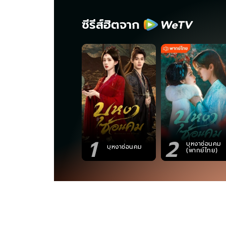
ซีรีส์ฮิตจาก
1
2
บุหงาซ่อนคม
บุหงาซ่อนคม
(พากย์ไทย)