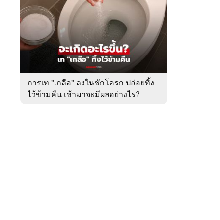
สัปดาห์
ของ
หมวด
ต่าง
 WeTV
ประเทศ
การเท "เกลือ" ลงในชักโครก ปล่อยทิ้ง
ไว้ข้ามคืน เช้ามาจะมีผลอย่างไร?
ติดต่อโฆษณา
tencentthbd
sales@tencent.co.th
รา
ร้องเรียนเนื้อหาไม่เหมาะสม
แนะนำติชม แจ้งปัญหาการใช้งาน