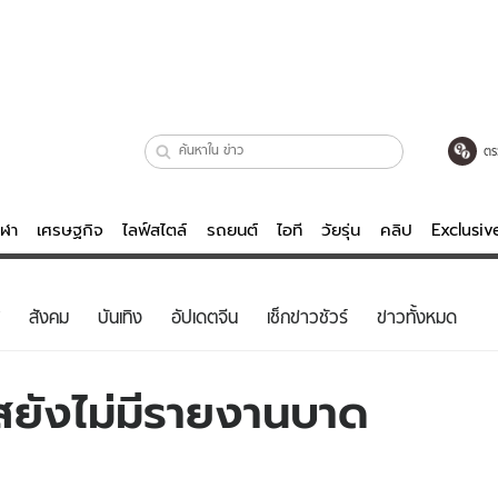
ตร
ีฬา
เศรษฐกิจ
ไลฟ์สไตล์
รถยนต์
ไอที
วัยรุ่น
คลิป
Exclusi
ตรวจหวย
ไลฟ์สไตล์
บันเทิงค
สังคม
บันเทิง
อัปเดตจีน
เช็กข่าวชัวร์
ข่าวทั้งหมด
ผู้หญิง
หนัง-ละคร
ผู้ชาย
เพลง
ิสยังไม่มีรายงานบาด
ย
วัยรุ่น
เกมส์
ไอที
คลิป
รถยนต์
พอดแคสต์