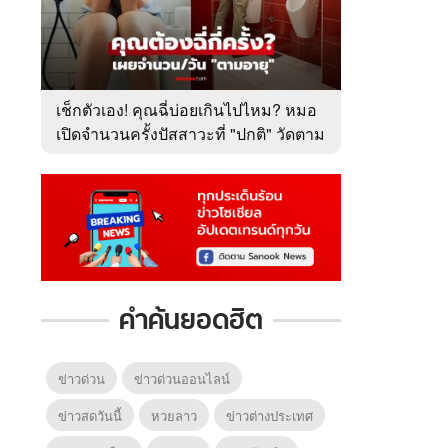
เช็กตัวเอง! คุณฉี่บ่อยเกินไปไหม? หมอ
เปิดจำนวนครั้งปัสสาวะที่ "ปกติ" วัดตาม
อายุ
6
7
8
ยุทธ์
หากวินาทีนั้นไม่
หากวินาทีนั้นไม่
โลกอั
พบเธอ (พากย์
พบเธอ
แบบ (
ย)
ไทย)
คำค้นยอดฮิต
ข่าวด่วน
ข่าวด่วนออนไลน์
ข่าวสดวันนี้
หวยลาว
ข่าวต่างประเทศ