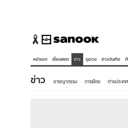
หน้าแรก
เรื่องฮอต
ข่าว
ดูดวง
ข่าวบันเทิง
ก
ข่าว
ข่าว
ดูดวง - 
อาชญากรรม
การเมือง
ต่างประเทศ
เรื่องฮอต
ดูดวง
ข่าว
หวยไทย
ข่าวบันเทิง
สถิติหวยไท
ข่าวกีฬา
หวยลาว
ข่าวเศรษฐกิจ