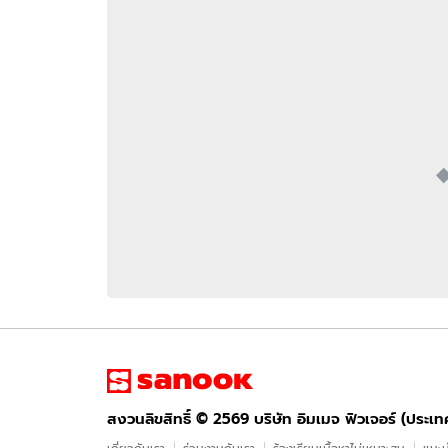
อัปเดตจีน
เช็กข่าวชัวร์
ติดตามสนุกโซเชี
ดาวน์โหลดสนุกแอปฟรี
สงวนลิขสิทธิ์ ©
2569
บริษัท อิมเมจ ฟิวเจอร์ (ประเทศไทย) จำกัด
สงวนลิขสิทธิ์ ©
2569
บริษัท อิมเมจ ฟิวเจอร์ (ประเ