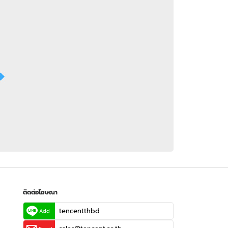
 WeTV
ติดต่อโฆษณา
tencentthbd
sales@tencent.co.th
รา
ร้องเรียนเนื้อหาไม่เหมาะสม
แนะนำติชม แจ้งปัญหาการใช้งาน
ติดต่อโฆษณา
tencentthbd
Add