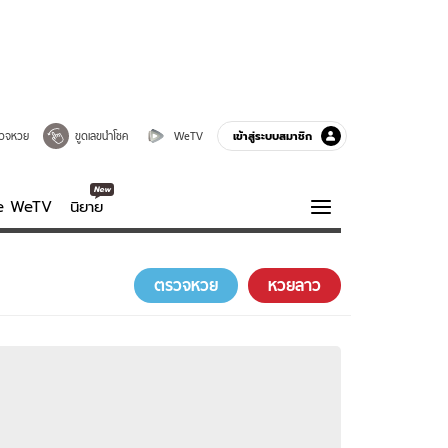
เข้าสู่ระบบสมาชิก
วจหวย
ขูดเลขนำโชค
WeTV
ve WeTV
นิยาย
รบรส
ความรู้รอบตัว
ตรวจหวย
หวยลาว
ฮาวทู
กูรู-รอบรู้