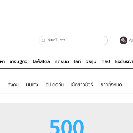
ตร
ีฬา
เศรษฐกิจ
ไลฟ์สไตล์
รถยนต์
ไอที
วัยรุ่น
คลิป
Exclusi
ตรวจหวย
ไลฟ์สไตล์
บันเทิงค
สังคม
บันเทิง
อัปเดตจีน
เช็กข่าวชัวร์
ข่าวทั้งหมด
ผู้หญิง
หนัง-ละคร
ผู้ชาย
เพลง
ย
วัยรุ่น
เกมส์
500
ไอที
คลิป
รถยนต์
พอดแคสต์