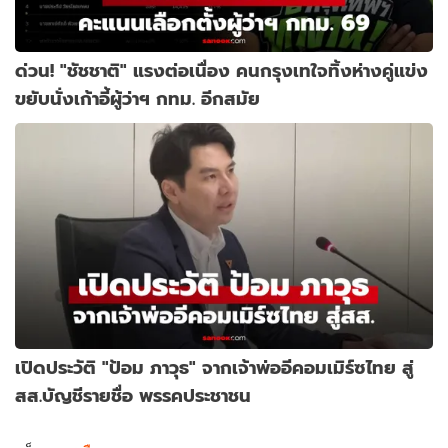
ด่วน! "ชัชชาติ" แรงต่อเนื่อง คนกรุงเทใจทิ้งห่างคู่แข่ง
ขยับนั่งเก้าอี้ผู้ว่าฯ กทม. อีกสมัย
เปิดประวัติ "ป้อม ภาวุธ" จากเจ้าพ่ออีคอมเมิร์ซไทย สู่
สส.บัญชีรายชื่อ พรรคประชาชน