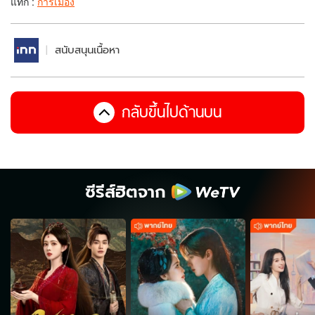
แท็ก :
การเมือง
สนับสนุนเนื้อหา
กลับขึ้นไปด้านบน
ซีรีส์ฮิตจาก