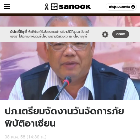
ข่าว
เข้าสู่ระบบสมาชิก
หมวดอื่นๆ
//s.isanook.com/ns/0/ud/375/1878922/651089-
Sanook
//s.isanook.com/sr/0/images/logo-
600
60
01.jpg
new-
sanook.png
เว็บไซต์นี้ใช้คุกกี้
เพื่อให้ท่านได้รับประสบการณ์การใช้งานที่ดีที่สุดบน เว็บไซต์
ตกลง
ของเรา โปรดศึกษาเพิ่มเติมที่
นโยบายความเป็นส่วนตัว
และ
นโยบายคุกกี้
ปภ.เตรียมจัดงานวันจัดการภัย
พิบัติอาเซียน
08 ต.ค. 58 (14:36 น.)