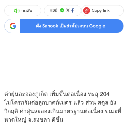
Copy link
แชร์
กดฟัง
ตั้ง Sanook เป็นข่าวโปรดบน Google
ค่าฝุ่นละอองภูเก็ต เพิ่มขึ้นต่อเนื่อง ทะลุ 204
ไมโครกรัมต่อลูกบาศก์เมตร แล้ว ส่วน สตูล ยัง
วิกฤติ ค่าฝุ่นละอองเกินมาตรฐานต่อเนื่อง ขณะที่
หาดใหญ่ จ.สงขลา ดีขึ้น