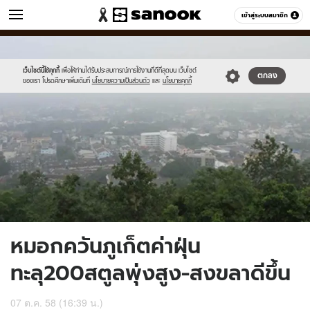
ข่าว
เข้าสู่ระบบสมาชิก
หมวดอื่นๆ
//s.isanook.com/ns/0/ud/375/1878430/650881-
Sanook
//s.isanook.com/sr/0/images/logo-
600
60
02.jpg
new-
sanook.png
เว็บไซต์นี้ใช้คุกกี้
เพื่อให้ท่านได้รับประสบการณ์การใช้งานที่ดีที่สุดบน เว็บไซต์
ตกลง
ของเรา โปรดศึกษาเพิ่มเติมที่
นโยบายความเป็นส่วนตัว
และ
นโยบายคุกกี้
หมอกควันภูเก็ตค่าฝุ่น
ทะลุ200สตูลพุ่งสูง-สงขลาดีขึ้น
07 ต.ค. 58 (16:39 น.)