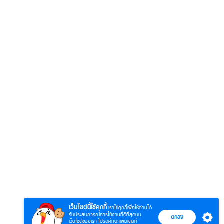
6
7
8
ยุทธ์
ตำนานจอมยุทธ์
ตำนานจอมยุทธ์
ซอโซ่ล
ภูตถังซาน 2
ภูตถังซาน: สำนัก
(Uncu
ย)
(พากย์ไทย)
ถังเลิศภพจบ
เว็บไซต์นี้ใช้คุกกี้
เราใช้คุกกี้เพื่อให้ท่านได้
แดน
รับประสบการณ์การใช้งานที่ดีที่สุดบน
ตกลง
เว็บไซต์ของเรา โปรดศึกษาเพิ่มเติมที่