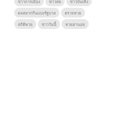
ข่าวการเมือง
ข่าวสด
ข่าวบันเทิง
ผลสลากกินแบ่งรัฐบาล
ตรวจหวย
สถิติหวย
ข่าววันนี้
หวยฮานอย