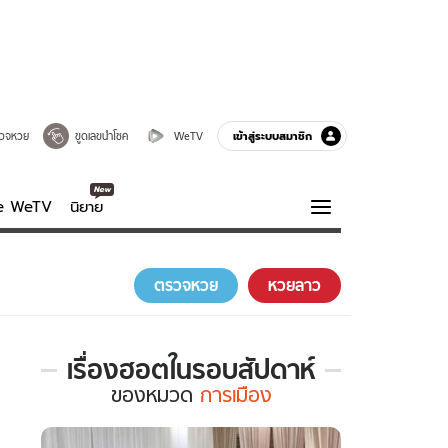
เข้าสู่ระบบสมาชิก
วจหวย
ขูดเลขนำโชค
WeTV
ve WeTV
นิยาย
รบรส
ความรู้รอบตัว
ตรวจหวย
หวยลาว
ฮาวทู
กูรู-รอบรู้
เรื่องฮอตในรอบสัปดาห์
เรื่อง
ของ
หมวด
การเมือง
ฮอต
ใน
รอบ