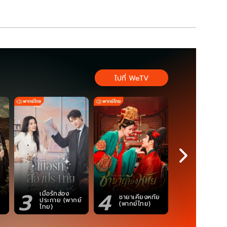
ไปที่ WeTV
3
4
5
เมื่อรักส่อง
ตำนานจอม
ชายาเคียงหทัย
ประกาย (พากย์
ภูตถังซาน
(พากย์ไทย)
ไทย)
(พากย์ไท