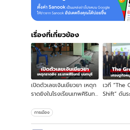
เรื่องที่เกี่ยวข้อง
เปิดตัวเลขเงินเยียวยา เหตุก
เวที “The
ราดยิงในโรงเรียนเทพศิรินทร์
Shift” ดัน
นนทบุรี รัฐบาลจ่ายเท่าไหร่?
เคลื่อนเศร
ไทย
การเมือง