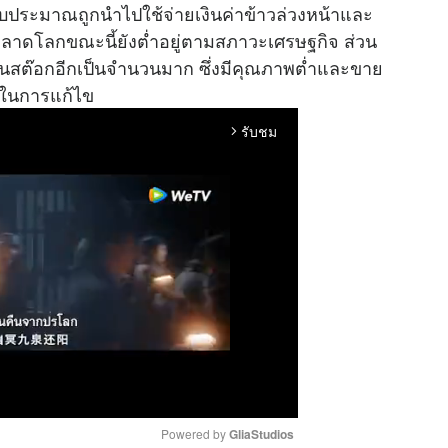
บประมาณถูกนำไปใช้จ่ายเงินค่าข้าวล่วงหน้าและ
ลาดโลกขณะนี้ยังต่ำอยู่ตามสภาวะเศรษฐกิจ ส่วน
่ในสต๊อกอีกเป็นจำนวนมาก ซึ่งมีคุณภาพต่ำและขาย
ระในการแก้ไข
รับชม
arrow_forward_ios
Powered by 
GliaStudios