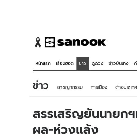
หน้าแรก
เรื่องฮอต
ข่าว
ดูดวง
ข่าวบันเทิง
ก
ข่าว
ข่าว
ดูดวง - 
อาชญากรรม
การเมือง
ต่างประเทศ
เรื่องฮอต
ดูดวง
ข่าว
หวยไทย
สรรเสริญยันนายกฯทำ
ข่าวบันเทิง
สถิติหวยไท
ผล-ห่วงแล้ง
ข่าวกีฬา
หวยลาว
ข่าวเศรษฐกิจ