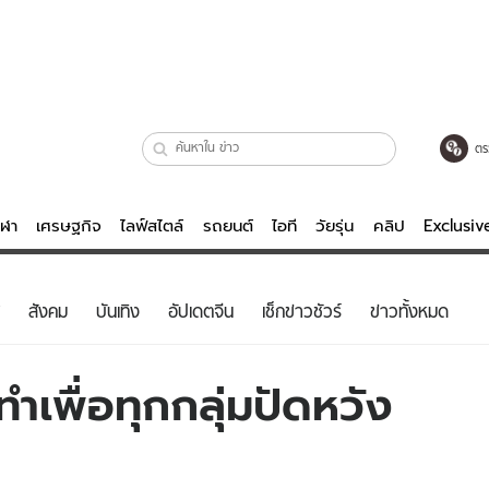
ตร
ีฬา
เศรษฐกิจ
ไลฟ์สไตล์
รถยนต์
ไอที
วัยรุ่น
คลิป
Exclusi
ตรวจหวย
ไลฟ์สไตล์
บันเทิงค
สังคม
บันเทิง
อัปเดตจีน
เช็กข่าวชัวร์
ข่าวทั้งหมด
ผู้หญิง
หนัง-ละคร
ผู้ชาย
เพลง
เพื่อทุกกลุ่มปัดหวัง
ย
วัยรุ่น
เกมส์
ไอที
คลิป
รถยนต์
พอดแคสต์