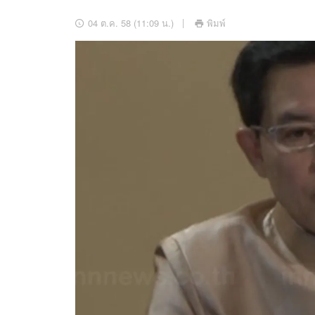
อัปเดตจีน
04 ต.ค. 58 (11:09 น.)
พิมพ์
เช็กข่าวชัวร์
ติดตามสนุกโซเชี
ดาวน์โหลดสนุกแอปฟรี
สงวนลิขสิทธิ์ ©
2569
บริษัท อิมเมจ ฟิวเจอร์ (ประเทศไทย) จำกัด