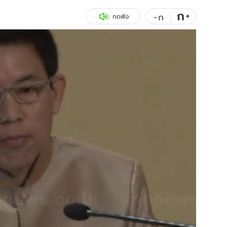
ก
สุขภาพ
+
ดูทีวี
-
ก
กดฟัง
เที่ยว-กิน
WeTV
Tasteful Thailand
Exclusive
Sanook Choice
นิยาย
ยลได้ที่
ร่วมงานกับเ