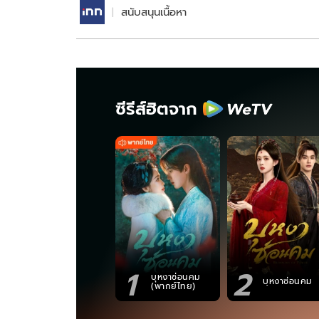
สนับสนุนเนื้อหา
ซีรีส์ฮิตจาก
1
2
บุหงาซ่อนคม
บุหงาซ่อนคม
(พากย์ไทย)