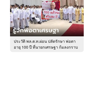
สัปดาห์
ของ
หมวด
การเมือง
 WeTV
ประวัติ พล.ต.ท.ผ่อน ปลัดรักษา พ่อตา
อายุ 100 ปี ที่นายกเศรษฐา ก้มลงกราบ
ติดต่อโฆษณา
ที่ตัก
tencentthbd
sales@tencent.co.th
รา
ร้องเรียนเนื้อหาไม่เหมาะสม
แนะนำติชม แจ้งปัญหาการใช้งาน