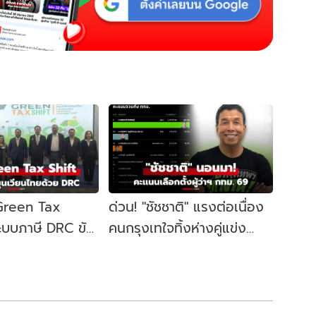
 Green Tax
ด่วน! "ชัชชาติ" แรงต่อเนื่อง
ระบบภาษี DRC ขับ
คนกรุงเทใจทิ้งห่างคู่แข่ง
ษฐกิจหมุนเวียน
ขยับนั่งเก้าอี้ผู้ว่าฯ กทม. อีก
สมัย