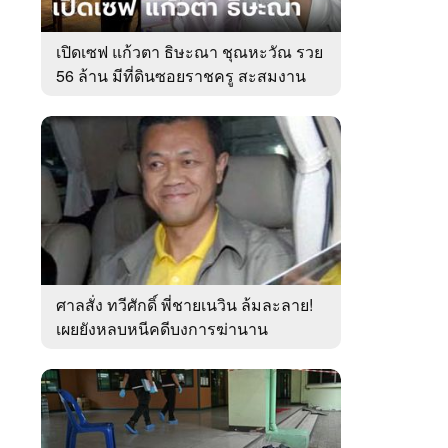
เปิดเซฟ แก้วตา ธิษะณา ชุณหะวัณ รวย
56 ล้าน มีที่ดินซอยราชครู สะสมงาน
ศิลป์
ศาลสั่ง ทวีศักดิ์ พี่ชายเนวิน ล้มละลาย!
เผยยังหลบหนีคดีบงการฆ่านาน
เกือบ10ปี