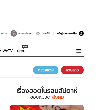
เข้าสู่ระบบสมาชิก
วจหวย
ขูดเลขนำโชค
WeTV
ve WeTV
นิยาย
รบรส
ความรู้รอบตัว
ตรวจหวย
หวยลาว
ฮาวทู
กูรู-รอบรู้
เรื่องฮอตในรอบสัปดาห์
เรื่อง
ของ
หมวด
สังคม
ฮอต
ใน
รอบ