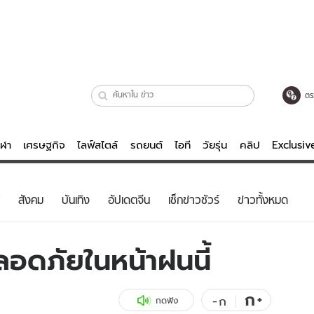
ตร
ีฬา
เศรษฐกิจ
ไลฟ์สไตล์
รถยนต์
ไอที
วัยรุ่น
คลิป
Exclusi
ตรวจหวย
ไลฟ์สไตล์
บันเทิงค
สังคม
บันเทิง
อัปเดตจีน
เช็กข่าวชัวร์
ข่าวทั้งหมด
ผู้หญิง
หนัง-ละคร
ผู้ชาย
เพลง
ลอดภัยในหน้าฝนนี้
ย
วัยรุ่น
เกมส์
ไอที
คลิป
ก
+
-
ก
กดฟัง
รถยนต์
พอดแคสต์