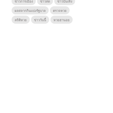
ข่าวการเมือง
ข่าวสด
ข่าวบันเทิง
ผลสลากกินแบ่งรัฐบาล
ตรวจหวย
สถิติหวย
ข่าววันนี้
หวยฮานอย