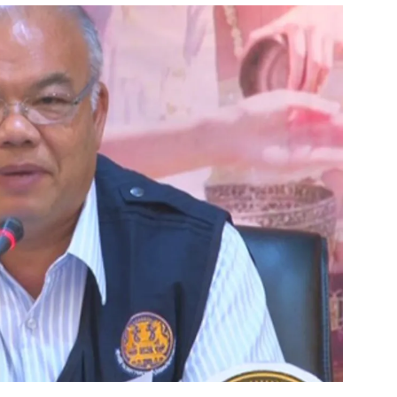
สุขภาพ
ดูทีวี
เที่ยว-กิน
WeTV
Tasteful Thailand
Exclusive
Sanook Choice
นิยาย
ยลได้ที่
ร่วมงานกับเ