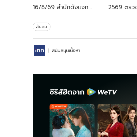
16/8/69 สำนักดังแจก
2569 ตรว
แนวทาง เลขเด่นหวย 16 ส.ค.
7/8/69 หว
69
อะไร
สังคม
สนับสนุนเนื้อหา
ซีรีส์ฮิตจาก