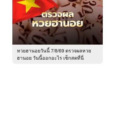
สัปดาห์
ของ
หมวด
สังคม
 WeTV
หวยฮานอยวันนี้ 7/8/69 ตรวจผลหวย
ฮานอย วันนี้ออกอะไร เช็กสดที่นี่
ติดต่อโฆษณา
tencentthbd
sales@tencent.co.th
รา
ร้องเรียนเนื้อหาไม่เหมาะสม
แนะนำติชม แจ้งปัญหาการใช้งาน