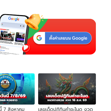
ี้ 7 สิงหาคม
เลขเด็ดปฏิทินคำชะโนด งวด