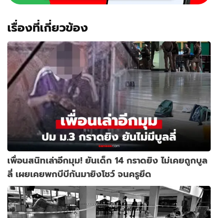
เรื่องที่เกี่ยวข้อง
เพื่อนสนิทเล่าอีกมุม! ยันเด็ก 14 กราดยิง ไม่เคยถูกบูล
ลี่ เผยเคยพกบีบีกันมายิงโชว์ จนครูยึด