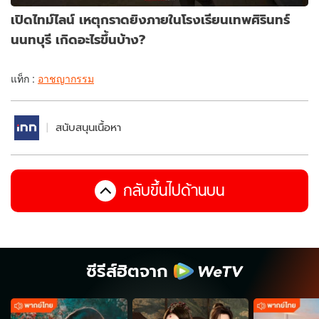
เปิดไทม์ไลน์ เหตุกราดยิงภายในโรงเรียนเทพศิรินทร์
นนทบุรี เกิดอะไรขึ้นบ้าง?
แท็ก :
อาชญากรรม
สนับสนุนเนื้อหา
กลับขึ้นไปด้านบน
ซีรีส์ฮิตจาก