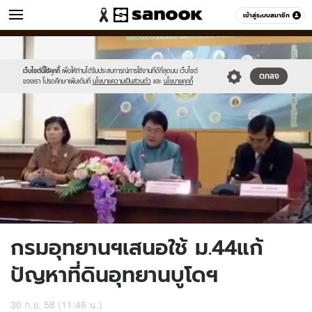
ข่าว
เข้าสู่ระบบสมาชิก
หมวดอื่นๆ
//s.isanook.com/ns/0/ud/374/1874162/649241-
Sanook
//s.isanook.com/sr/0/images/logo-
600
60
01.jpg
new-
sanook.png
เว็บไซต์นี้ใช้คุกกี้
เพื่อให้ท่านได้รับประสบการณ์การใช้งานที่ดีที่สุดบน เว็บไซต์
ตกลง
ของเรา โปรดศึกษาเพิ่มเติมที่
นโยบายความเป็นส่วนตัว
และ
นโยบายคุกกี้
กรมอุทยานฯเสนอใช้ ม.44แก้
ปัญหาที่ดินอุทยานบูโดฯ
30 ก.ย. 58 (11:46 น.)