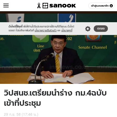
ข่าว
เข้าสู่ระบบสมาชิก
หมวดอื่นๆ
//s.isanook.com/ns/0/ud/374/1873802/649107-
Sanook
//s.isanook.com/sr/0/images/logo-
600
60
01.jpg
new-
sanook.png
เว็บไซต์นี้ใช้คุกกี้
เพื่อให้ท่านได้รับประสบการณ์การใช้งานที่ดีที่สุดบน เว็บไซต์
ตกลง
ของเรา โปรดศึกษาเพิ่มเติมที่
นโยบายความเป็นส่วนตัว
และ
นโยบายคุกกี้
วิปสนช.เตรียมนำร่าง กม.4ฉบับ
เข้าที่ประชุม
29 ก.ย. 58 (17:46 น.)