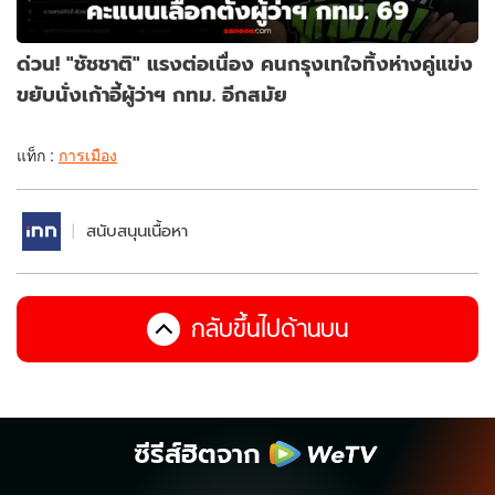
ด่วน! "ชัชชาติ" แรงต่อเนื่อง คนกรุงเทใจทิ้งห่างคู่แข่ง
ขยับนั่งเก้าอี้ผู้ว่าฯ กทม. อีกสมัย
แท็ก :
การเมือง
สนับสนุนเนื้อหา
กลับขึ้นไปด้านบน
ซีรีส์ฮิตจาก