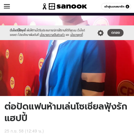
ข่าวบันเทิง
เข้าสู่ระบบสมาชิก
หมวดอื่นๆ
//s.isanook.com/ns/0/ud/374/1871758/648287-
Sanook
//s.isanook.com/sr/0/images/logo-
600
60
01.jpg
new-
sanook.png
เว็บไซต์นี้ใช้คุกกี้
เพื่อให้ท่านได้รับประสบการณ์การใช้งานที่ดีที่สุดบน เว็บไซต์
ตกลง
ของเรา โปรดศึกษาเพิ่มเติมที่
นโยบายความเป็นส่วนตัว
และ
นโยบายคุกกี้
ต่อปัดแฟนห้ามเล่นโซเชียลฟุ้งรัก
แฮปปี้
25 ก.ย. 58 (12:49 น.)