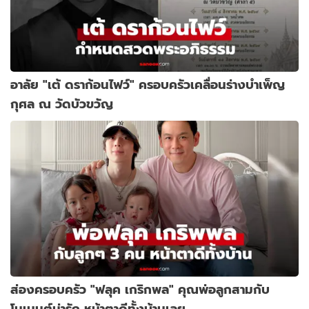
อาลัย "เต้ ดราก้อนไฟว์" ครอบครัวเคลื่อนร่างบำเพ็ญ
กุศล ณ วัดบัวขวัญ
ส่องครอบครัว "ฟลุค เกริกพล" คุณพ่อลูกสามกับ
โมเมนต์น่ารัก หน้าตาดีทั้งบ้านเลย