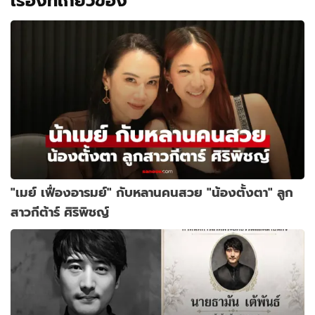
เรื่องที่เกี่ยวข้อง
"เมย์ เฟื่องอารมย์" กับหลานคนสวย "น้องตั้งตา" ลูก
สาวกีต้าร์ ศิริพิชญ์