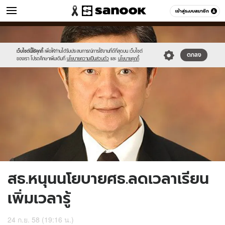
ข่าว
เข้าสู่ระบบสมาชิก
หมวดอื่นๆ
//s.isanook.com/ns/0/ud/374/1871426/648180-
Sanook
//s.isanook.com/sr/0/images/logo-
600
60
01.jpg
new-
sanook.png
เว็บไซต์นี้ใช้คุกกี้
เพื่อให้ท่านได้รับประสบการณ์การใช้งานที่ดีที่สุดบน เว็บไซต์
ตกลง
ของเรา โปรดศึกษาเพิ่มเติมที่
นโยบายความเป็นส่วนตัว
และ
นโยบายคุกกี้
สธ.หนุนนโยบายศธ.ลดเวลาเรียน
เพิ่มเวลารู้
24 ก.ย. 58 (19:16 น.)