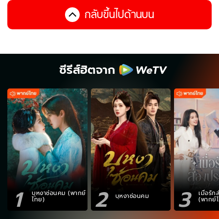
กลับขึ้นไปด้านบน
ซีรีส์ฮิตจาก
1
2
3
บุหงาซ่อนคม (พากย์
เมื่อรั
บุหงาซ่อนคม
ไทย)
(พากย์