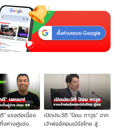
าติ" แรงต่อเนื่อง
เปิดประวัติ "ป้อม ภาวุธ" จาก
้งห่างคู่แข่ง
เจ้าพ่ออีคอมเมิร์ซไทย สู่