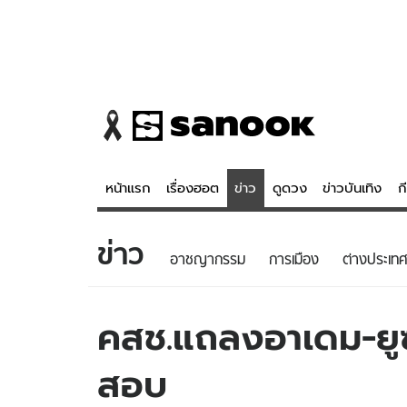
หน้าแรก
เรื่องฮอต
ข่าว
ดูดวง
ข่าวบันเทิง
ก
ข่าว
ข่าว
ดูดวง - 
อาชญากรรม
การเมือง
ต่างประเทศ
เรื่องฮอต
ดูดวง
ข่าว
หวยไทย
คสช.แถลงอาเดม-ยูซุ
ข่าวบันเทิง
สถิติหวยไท
สอบ
ข่าวกีฬา
หวยลาว
ข่าวเศรษฐกิจ