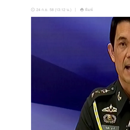
อัปเดตจีน
24 ก.ย. 58 (13:12 น.)
พิมพ์
เช็กข่าวชัวร์
ติดตามสนุกโซเชี
ดาวน์โหลดสนุกแอปฟรี
สงวนลิขสิทธิ์ ©
2569
บริษัท อิมเมจ ฟิวเจอร์ (ประเทศไทย) จำกัด