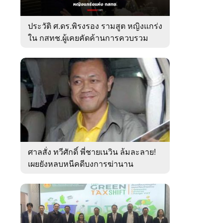
ประวัติ ศ.ดร.พิรงรอง รามสูต หญิงแกร่ง
ใน กสทช.ผู้เคยคัดค้านการควบรวม
ค่ายมือถือ
ศาลสั่ง ทวีศักดิ์ พี่ชายเนวิน ล้มละลาย!
เผยยังหลบหนีคดีบงการฆ่านาน
เกือบ10ปี