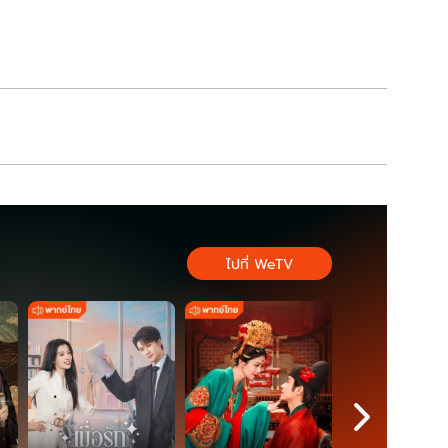
ี้ผู้ว่าฯ กทม. อีก
สส.บัญชีรายชื่อ พรรค
ประชาชน
ไปที่ WeTV