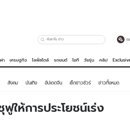
ตร
ีฬา
เศรษฐกิจ
ไลฟ์สไตล์
รถยนต์
ไอที
วัยรุ่น
คลิป
Exclusi
ตรวจหวย
ไลฟ์สไตล์
บันเทิงค
สังคม
บันเทิง
อัปเดตจีน
เช็กข่าวชัวร์
ข่าวทั้งหมด
ผู้หญิง
หนัง-ละคร
ผู้ชาย
เพลง
ฟูให้การประโยชน์เร่ง
ย
วัยรุ่น
เกมส์
ไอที
คลิป
รถยนต์
พอดแคสต์