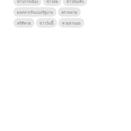
ข่าวการเมือง
ข่าวสด
ข่าวบันเทิง
ผลสลากกินแบ่งรัฐบาล
ตรวจหวย
สถิติหวย
ข่าววันนี้
หวยฮานอย