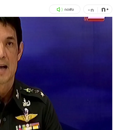
ก
สุขภาพ
+
ดูทีวี
-
ก
กดฟัง
เที่ยว-กิน
WeTV
Tasteful Thailand
Exclusive
Sanook Choice
นิยาย
ยลได้ที่
ร่วมงานกับเ