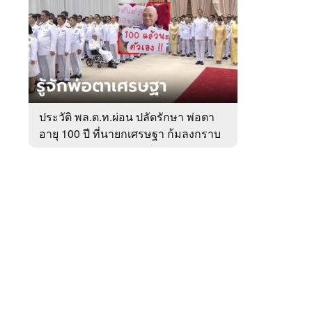
สัปดาห์
ของ
หมวด
การเมือง
 WeTV
ประวัติ พล.ต.ท.ผ่อน ปลัดรักษา พ่อตา
อายุ 100 ปี ที่นายกเศรษฐา ก้มลงกราบ
ติดต่อโฆษณา
ที่ตัก
tencentthbd
sales@tencent.co.th
รา
ร้องเรียนเนื้อหาไม่เหมาะสม
แนะนำติชม แจ้งปัญหาการใช้งาน