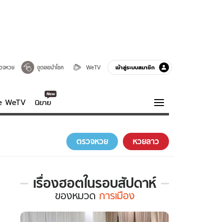
เข้าสู่ระบบสมาชิก
วจหวย
ขูดเลขนำโชค
WeTV
ve WeTV
นิยาย
รบรส
ความรู้รอบตัว
ตรวจหวย
หวยลาว
ฮาวทู
กูรู-รอบรู้
เรื่องฮอตในรอบสัปดาห์
เรื่อง
ของ
หมวด
การเมือง
ฮอต
ใน
รอบ