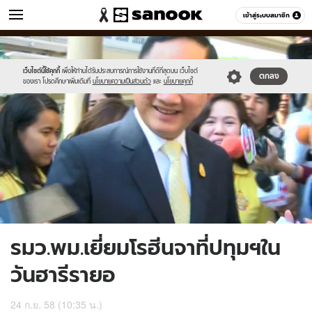
ข่าว
เข้าสู่ระบบสมาชิก
หมวดอื่นๆ
//s.isanook.com/ns/0/ud/374/1870934/647994-
Sanook
//s.isanook.com/sr/0/images/logo-
600
60
01.jpg
new-
sanook.png
เว็บไซต์นี้ใช้คุกกี้
เพื่อให้ท่านได้รับประสบการณ์การใช้งานที่ดีที่สุดบน เว็บไซต์
ตกลง
ของเรา โปรดศึกษาเพิ่มเติมที่
นโยบายความเป็นส่วนตัว
และ
นโยบายคุกกี้
รมว.พม.เยี่ยมโรฮีนจาที่ปทุมฯใน
วันฮารีรายอ
24 ก.ย. 58 (10:35 น.)