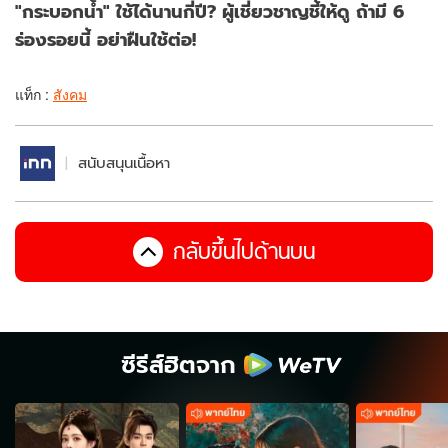
"กระบอกน้ำ" ใช้ได้นานกี่ปี? ผู้เชี่ยวชาญชี้ให้ดู ถ้ามี 6
ร่องรอยนี้ อย่าฝืนใช้ต่อ!
แท็ก :
สังคม
สนับสนุนเนื้อหา
กลับขึ้นไปด้านบน
ซีรีส์ฮิตจาก