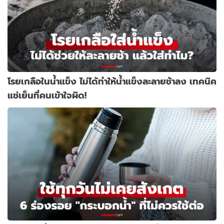
โรยเกลือในน้ำแข็ง ไม่ได้ทำให้น้ำแข็งละลายช้าลง เทคนิค
แช่เย็นที่คนเข้าใจผิด!