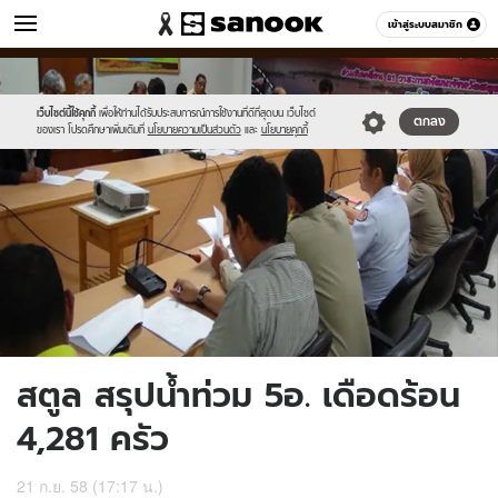
ข่าว
เข้าสู่ระบบสมาชิก
หมวดอื่นๆ
//s.isanook.com/ns/0/ud/373/1869366/647386-
Sanook
//s.isanook.com/sr/0/images/logo-
600
60
01.jpg
new-
sanook.png
เว็บไซต์นี้ใช้คุกกี้
เพื่อให้ท่านได้รับประสบการณ์การใช้งานที่ดีที่สุดบน เว็บไซต์
ตกลง
ของเรา โปรดศึกษาเพิ่มเติมที่
นโยบายความเป็นส่วนตัว
และ
นโยบายคุกกี้
สตูล สรุปน้ำท่วม 5อ. เดือดร้อน
4,281 ครัว
21 ก.ย. 58 (17:17 น.)