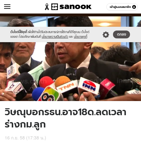
ข่าว
เข้าสู่ระบบสมาชิก
หมวดอื่นๆ
//s.isanook.com/ns/0/ud/373/1866666/646362-
Sanook
//s.isanook.com/sr/0/images/logo-
600
60
01.jpg
new-
sanook.png
เว็บไซต์นี้ใช้คุกกี้
เพื่อให้ท่านได้รับประสบการณ์การใช้งานที่ดีที่สุดบน เว็บไซต์
ตกลง
ของเรา โปรดศึกษาเพิ่มเติมที่
นโยบายความเป็นส่วนตัว
และ
นโยบายคุกกี้
วิษณุบอกรธน.อาจ18ด.ลดเวลา
ร่างกม.ลูก
16 ก.ย. 58 (17:38 น.)