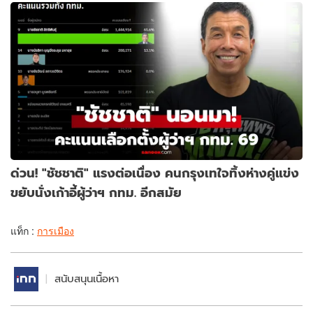
ด่วน! "ชัชชาติ" แรงต่อเนื่อง คนกรุงเทใจทิ้งห่างคู่แข่ง
ขยับนั่งเก้าอี้ผู้ว่าฯ กทม. อีกสมัย
แท็ก :
การเมือง
สนับสนุนเนื้อหา