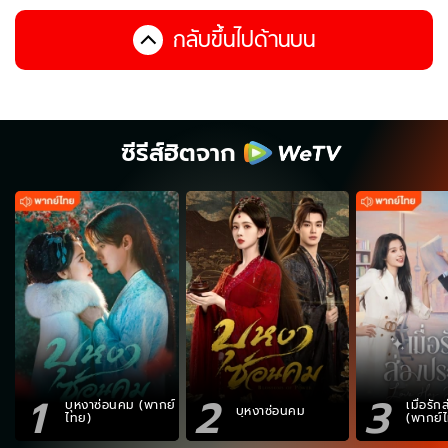
กลับขึ้นไปด้านบน
ซีรีส์ฮิตจาก
1
2
3
บุหงาซ่อนคม (พากย์
เมื่อรั
บุหงาซ่อนคม
ไทย)
(พากย์