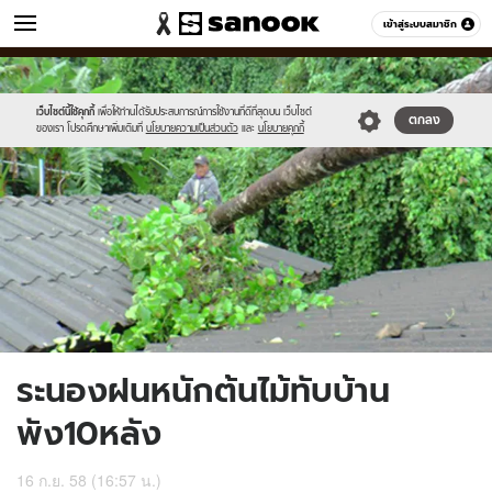
ข่าว
เข้าสู่ระบบสมาชิก
หมวดอื่นๆ
//s.isanook.com/ns/0/ud/373/1866622/646343-
Sanook
//s.isanook.com/sr/0/images/logo-
600
60
01.jpg
new-
sanook.png
เว็บไซต์นี้ใช้คุกกี้
เพื่อให้ท่านได้รับประสบการณ์การใช้งานที่ดีที่สุดบน เว็บไซต์
ตกลง
ของเรา โปรดศึกษาเพิ่มเติมที่
นโยบายความเป็นส่วนตัว
และ
นโยบายคุกกี้
ระนองฝนหนักต้นไม้ทับบ้าน
พัง10หลัง
16 ก.ย. 58 (16:57 น.)