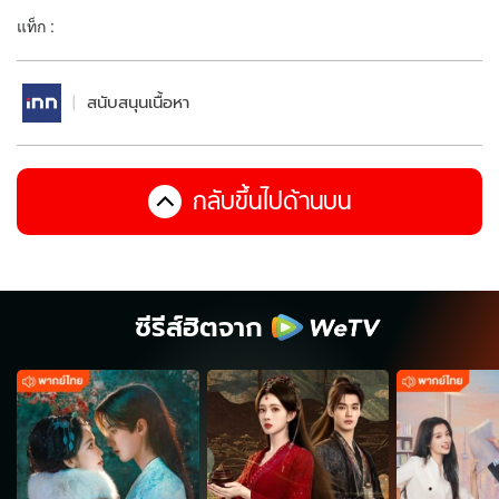
แท็ก :
สนับสนุนเนื้อหา
กลับขึ้นไปด้านบน
ซีรีส์ฮิตจาก