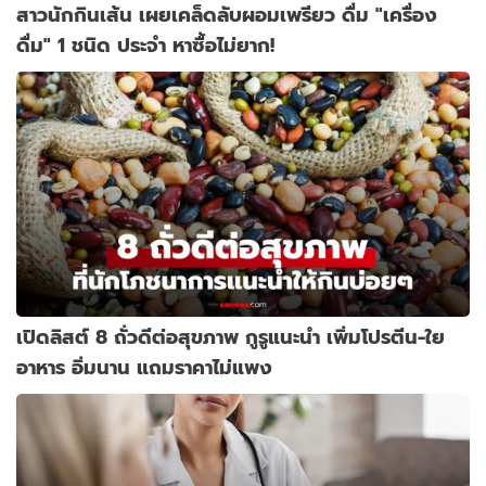
สาวนักกินเส้น เผยเคล็ดลับผอมเพรียว ดื่ม "เครื่อง
ดื่ม" 1 ชนิด ประจำ หาซื้อไม่ยาก!
เปิดลิสต์ 8 ถั่วดีต่อสุขภาพ กูรูแนะนำ เพิ่มโปรตีน-ใย
อาหาร อิ่มนาน แถมราคาไม่แพง