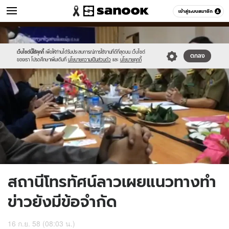
ข่าว
เข้าสู่ระบบสมาชิก
หมวดอื่นๆ
//s.isanook.com/ns/0/ud/373/1866210/646165-
Sanook
//s.isanook.com/sr/0/images/logo-
600
60
01.jpg
new-
sanook.png
เว็บไซต์นี้ใช้คุกกี้
เพื่อให้ท่านได้รับประสบการณ์การใช้งานที่ดีที่สุดบน เว็บไซต์
ตกลง
ของเรา โปรดศึกษาเพิ่มเติมที่
นโยบายความเป็นส่วนตัว
และ
นโยบายคุกกี้
สถานีโทรทัศน์ลาวเผยแนวทางทำ
ข่าวยังมีข้อจำกัด
16 ก.ย. 58 (08:03 น.)