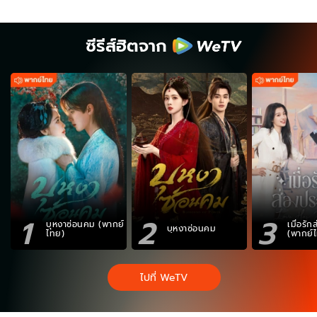
ซีรีส์ฮิตจาก
1
2
3
บุหงาซ่อนคม (พากย์
เมื่อรั
บุหงาซ่อนคม
ไทย)
(พากย์
ไปที่ WeTV