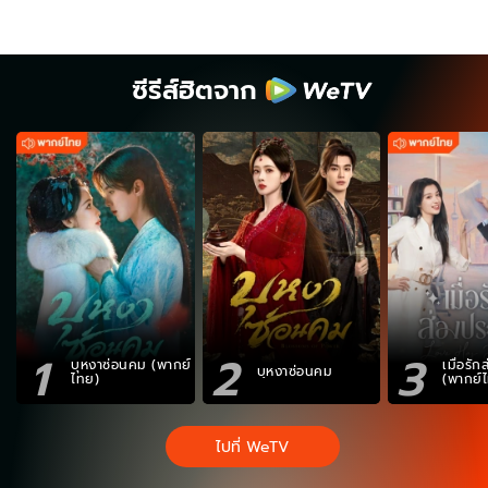
ซีรีส์ฮิตจาก
1
2
3
บุหงาซ่อนคม (พากย์
เมื่อรั
บุหงาซ่อนคม
ไทย)
(พากย์
ไปที่ WeTV