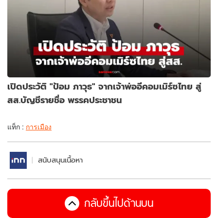
เปิดประวัติ "ป้อม ภาวุธ" จากเจ้าพ่ออีคอมเมิร์ซไทย สู่
สส.บัญชีรายชื่อ พรรคประชาชน
แท็ก :
การเมือง
สนับสนุนเนื้อหา
กลับขึ้นไปด้านบน