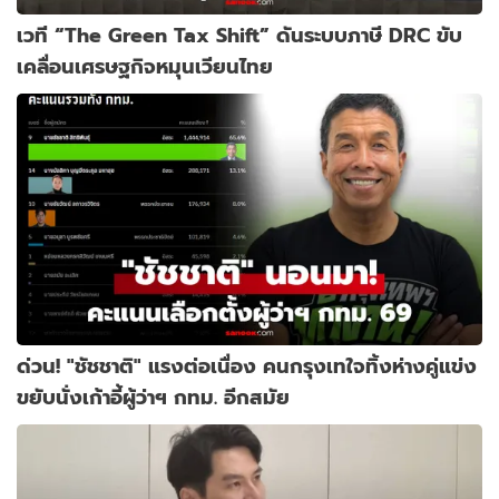
เวที “The Green Tax Shift” ดันระบบภาษี DRC ขับ
เคลื่อนเศรษฐกิจหมุนเวียนไทย
ด่วน! "ชัชชาติ" แรงต่อเนื่อง คนกรุงเทใจทิ้งห่างคู่แข่ง
ขยับนั่งเก้าอี้ผู้ว่าฯ กทม. อีกสมัย