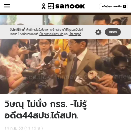
ข่าว
เข้าสู่ระบบสมาชิก
หมวดอื่นๆ
//s.isanook.com/ns/0/ud/373/1865030/645720-
Sanook
//s.isanook.com/sr/0/images/logo-
600
60
01.jpg
new-
sanook.png
เว็บไซต์นี้ใช้คุกกี้
เพื่อให้ท่านได้รับประสบการณ์การใช้งานที่ดีที่สุดบน เว็บไซต์
ตกลง
ของเรา โปรดศึกษาเพิ่มเติมที่
นโยบายความเป็นส่วนตัว
และ
นโยบายคุกกี้
วิษณุ ไม่นั่ง กรธ. -ไม่รู้
อดีต44สปช.ได้สปท.
14 ก.ย. 58 (11:19 น.)