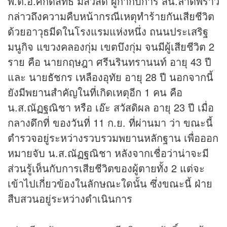
พ.ต.อ.ศักดิ์สิทธิ์ มีสวัสดิ์ ผู้กำกับการ สน.ลาดพร้าว
กล่าวถึงความคืบหน้ากรณีเหตุทำร้ายกันเสียชีวิต
ด้วยอาวุธมีดในโรงแรมแห่งหนึ่ง ถนนประเสริฐ
มนูกิจ แขวงคลองกุ่ม เขตบึงกุ่ม จนมีผู้เสียชีวิต 2
ราย คือ นายกฤษฎา ศรีนรินทรานนท์ อายุ 43 ปี
และ นายธัชกร เหลืองอุทัย อายุ 28 ปี นอกจากนี้
ยังมีพยานสำคัญในที่เกิดเหตุอีก 1 คน คือ
น.ส.ณัฏฐณิชา หรือ เอ๊ะ สวัสดิผล อายุ 23 ปี เมื่อ
กลางดึกที่ ของวันที่ 11 ก.ย. ที่ผ่านมา ว่า ขณะนี้
ตำรวจอยู่ระหว่างรวบรวมพยานหลักฐาน เพื่อออก
หมายจับ น.ส.ณัฏฐณิชา หลังจากเชื่อว่าน่าจะมี
ส่วนรู้เห็นกับการเสียชีวิตของผู้ตายทั้ง 2 แต่จะ
เข้าไปเกี่ยวข้องในลักษณะใดนั้น ซึ่งขณะนี้ ฝ่าย
สืบสวนอยู่ระหว่างดำเนินการ