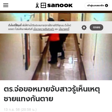
ข่าว
เข้าสู่ระบบสมาชิก
หมวดอื่นๆ
//s.isanook.com/ns/0/ud/372/1864850/645633-
Sanook
//s.isanook.com/sr/0/images/logo-
600
60
01.jpg
new-
sanook.png
เว็บไซต์นี้ใช้คุกกี้
เพื่อให้ท่านได้รับประสบการณ์การใช้งานที่ดีที่สุดบน เว็บไซต์
ตกลง
ของเรา โปรดศึกษาเพิ่มเติมที่
นโยบายความเป็นส่วนตัว
และ
นโยบายคุกกี้
ตร.จ่อขอหมายจับสาวรู้เห็นเหตุ
ชายแทงกันตาย
13 ก.ย. 58 (20:58 น.)