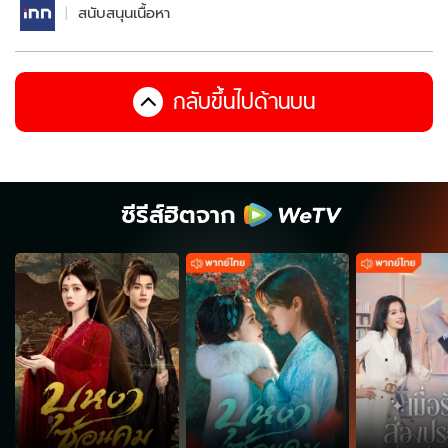
สนับสนุนเนื้อหา
กลับขึ้นไปด้านบน
ซีรีส์ฮิตจาก