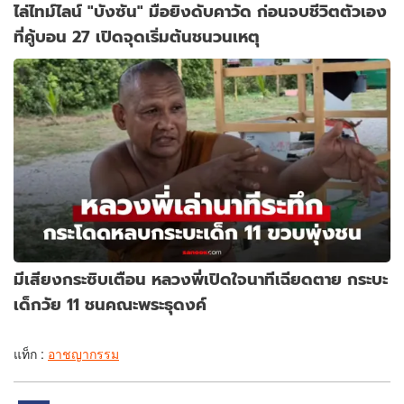
ไล่ไทม์ไลน์ "บังซัน" มือยิงดับคาวัด ก่อนจบชีวิตตัวเอง
ที่คู้บอน 27 เปิดจุดเริ่มต้นชนวนเหตุ
มีเสียงกระซิบเตือน หลวงพี่เปิดใจนาทีเฉียดตาย กระบะ
เด็กวัย 11 ชนคณะพระธุดงค์
แท็ก :
อาชญากรรม