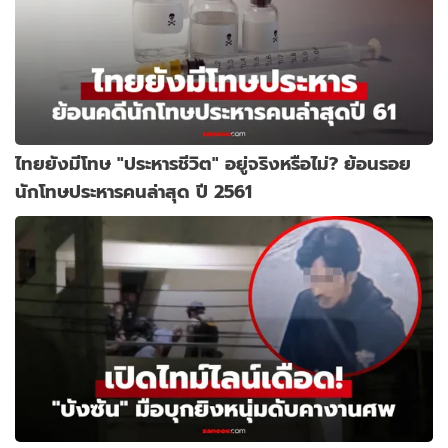
ไทยยังมีโทษ "ประหารชีวิต" อยู่จริงหรือไม่? ย้อนรอย
นักโทษประหารคนล่าสุด ปี 2561