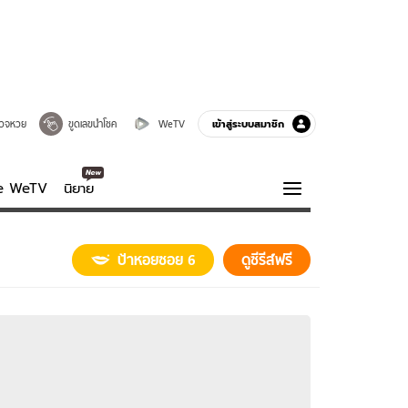
เข้าสู่ระบบสมาชิก
วจหวย
ขูดเลขนำโชค
WeTV
ve WeTV
นิยาย
รบรส
ความรู้รอบตัว
ป้าหอยซอย 6
ดูซีรีส์ฟรี
ฮาวทู
กูรู-รอบรู้