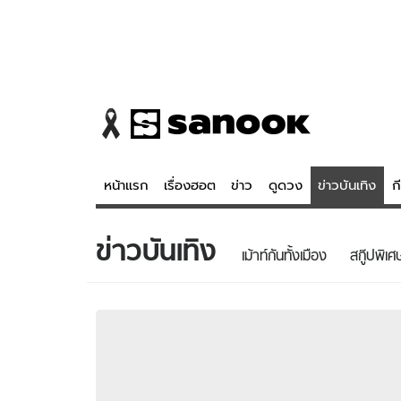
หน้าแรก
เรื่องฮอต
ข่าว
ดูดวง
ข่าวบันเทิง
ก
ข่าวบันเทิง
ข่าว
ดูดวง - 
เม้าท์กันทั้งเมือง
สกู๊ปพิเศ
เรื่องฮอต
ดูดวง
ข่าว
หวยไทย
ข่าวบันเทิง
สถิติหวยไท
ข่าวกีฬา
หวยลาว
ข่าวเศรษฐกิจ