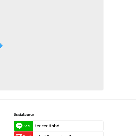
 WeTV
ติดต่อโฆษณา
tencentthbd
sales@tencent.co.th
รา
ร้องเรียนเนื้อหาไม่เหมาะสม
แนะนำติชม แจ้งปัญหาการใช้งาน
ติดต่อโฆษณา
tencentthbd
Add