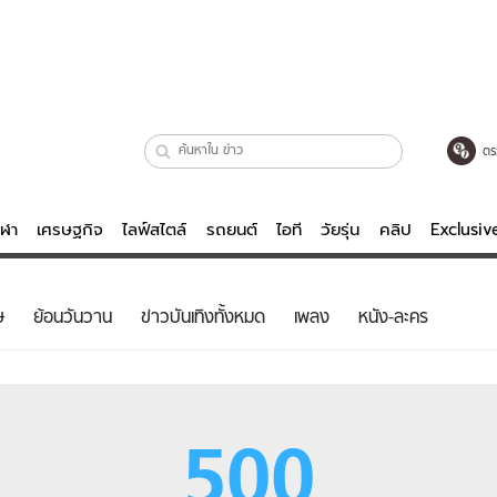
ตร
ีฬา
เศรษฐกิจ
ไลฟ์สไตล์
รถยนต์
ไอที
วัยรุ่น
คลิป
Exclusi
ตรวจหวย
ไลฟ์สไตล์
บันเทิงค
ษ
ย้อนวันวาน
ข่าวบันเทิงทั้งหมด
เพลง
หนัง-ละคร
ผู้หญิง
หนัง-ละคร
ผู้ชาย
เพลง
ย
วัยรุ่น
เกมส์
500
ไอที
คลิป
รถยนต์
พอดแคสต์