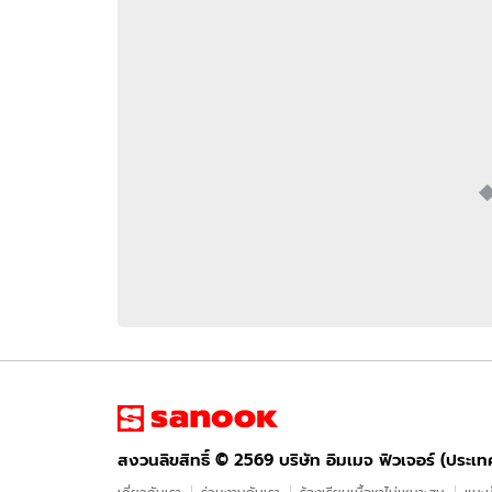
อัปเดตจีน
เช็กข่าวชัวร์
ติดตามสนุกโซเชี
ดาวน์โหลดสนุกแอปฟรี
สงวนลิขสิทธิ์ ©
2569
บริษัท อิมเมจ ฟิวเจอร์ (ประเทศไทย) จำกัด
สงวนลิขสิทธิ์ ©
2569
บริษัท อิมเมจ ฟิวเจอร์ (ประเ