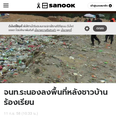
ข่าว
เข้าสู่ระบบสมาชิก
หมวดอื่นๆ
//s.isanook.com/ns/0/ud/372/1863542/645144-
Sanook
//s.isanook.com/sr/0/images/logo-
600
60
01.jpg
new-
sanook.png
เว็บไซต์นี้ใช้คุกกี้
เพื่อให้ท่านได้รับประสบการณ์การใช้งานที่ดีที่สุดบน เว็บไซต์
ตกลง
ของเรา โปรดศึกษาเพิ่มเติมที่
นโยบายความเป็นส่วนตัว
และ
นโยบายคุกกี้
จนท.ระนองลงพื้นที่หลังชาวบ้าน
ร้องเรียน
11 ก.ย. 58 (10:33 น.)