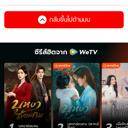
กลับขึ้นไปด้านบน
ซีรีส์ฮิตจาก
1
2
3
บุหงาซ่อนคม (พากย์
เมื่อรั
บุหงาซ่อนคม
ไทย)
(พากย์