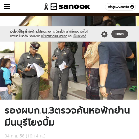
ข่าว
เข้าสู่ระบบสมาชิก
หมวดอื่นๆ
//s.isanook.com/ns/0/ud/372/1860010/643791-
Sanook
//s.isanook.com/sr/0/images/logo-
600
60
02.jpg
new-
sanook.png
เว็บไซต์นี้ใช้คุกกี้
เพื่อให้ท่านได้รับประสบการณ์การใช้งานที่ดีที่สุดบน เว็บไซต์
ตกลง
ของเรา โปรดศึกษาเพิ่มเติมที่
นโยบายความเป็นส่วนตัว
และ
นโยบายคุกกี้
รองผบก.น.3ตรวจค้นหอพักย่าน
มีนบุรีโยงบึ้ม
04 ก.ย. 58 (16:14 น.)