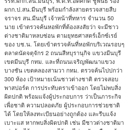
รรท.ผกก.สน.มีนบุรี, พ.ต.ท.อดิศักดิ์ ชูพันธ์ รอง
ผกก.ป.สน.มีนบุรี พร้อมกำลังสายตรวจสายสืบ
จราจร สน.มีนบุรี เจ้าหน้าที่ทหาร จำนวน 50
นาย เข้าตรวจค้นหอพักที่ต้องสงสัยว่า จะมีชาว
ต่างชาติมาหลบซ่อน ตามยุทธศาสตร์เอ็กซ์เรย์
ของ บช.น. โดยเข้าตรวจค้นที่หอพักบริเวณรอบๆ
ตลาดนัดจตุจักร 2 ถนนสีหบุรานุกิจ แขวงมีนบุรี
เขตมีนบุรี กทม. และที่ถนนเจริญพัฒนาแขวง
บางชัน เขตคลองสามวา กทม. ตรวจค้นไปปกว่า
300 ห้อง เป้าหมายเน้นชาวต่างชาติ ตรวจสอบ
พาสปอร์ต การประทับตราเข้าออก โดยไม่พบสิ่ง
ผิดปกติ พร้อมแจ้งผู้ประกอบการ ว่าเป็นภาระกิจ
เพื่อชาติ ความปลอดภัย ผู้ประกอบการช่วยชาติ
ได้ โดยให้ลงทะเบียนอย่างถูกต้อง และรีบแจ้ง
เบาะแส หากพบสิ่งผิดปกติ เช่น มีชาวต่างชาติมา