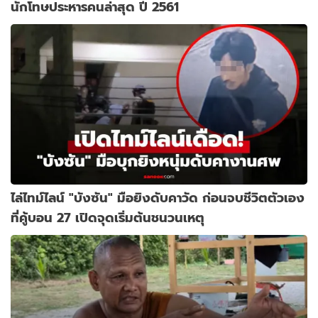
นักโทษประหารคนล่าสุด ปี 2561
ไล่ไทม์ไลน์ "บังซัน" มือยิงดับคาวัด ก่อนจบชีวิตตัวเอง
ที่คู้บอน 27 เปิดจุดเริ่มต้นชนวนเหตุ