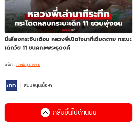
มีเสียงกระซิบเตือน หลวงพี่เปิดใจนาทีเฉียดตาย กระบะ
เด็กวัย 11 ชนคณะพระธุดงค์
แท็ก :
อาชญากรรม
สนับสนุนเนื้อหา
กลับขึ้นไปด้านบน