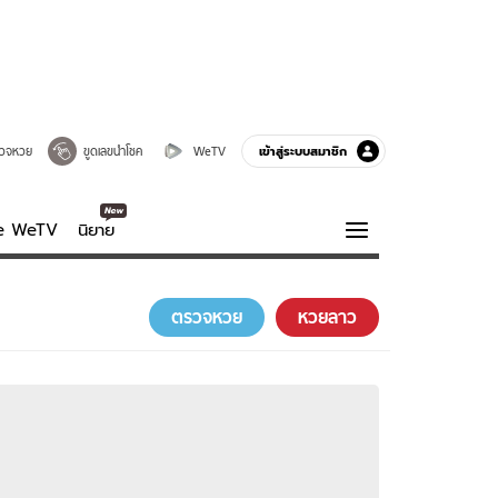
เข้าสู่ระบบสมาชิก
วจหวย
ขูดเลขนำโชค
WeTV
ve WeTV
นิยาย
รบรส
ความรู้รอบตัว
ตรวจหวย
หวยลาว
ฮาวทู
กูรู-รอบรู้