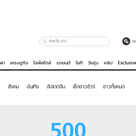
ตร
ีฬา
เศรษฐกิจ
ไลฟ์สไตล์
รถยนต์
ไอที
วัยรุ่น
คลิป
Exclusi
ตรวจหวย
ไลฟ์สไตล์
บันเทิงค
สังคม
บันเทิง
อัปเดตจีน
เช็กข่าวชัวร์
ข่าวทั้งหมด
ผู้หญิง
หนัง-ละคร
ผู้ชาย
เพลง
ย
วัยรุ่น
เกมส์
500
ไอที
คลิป
รถยนต์
พอดแคสต์