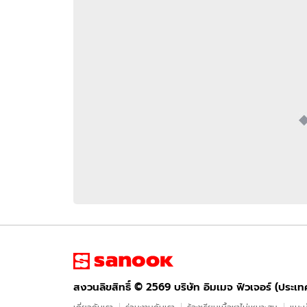
อัปเดตจีน
เช็กข่าวชัวร์
ติดตามสนุกโซเชี
ดาวน์โหลดสนุกแอปฟรี
สงวนลิขสิทธิ์ ©
2569
บริษัท อิมเมจ ฟิวเจอร์ (ประเทศไทย) จำกัด
สงวนลิขสิทธิ์ ©
2569
บริษัท อิมเมจ ฟิวเจอร์ (ประเ