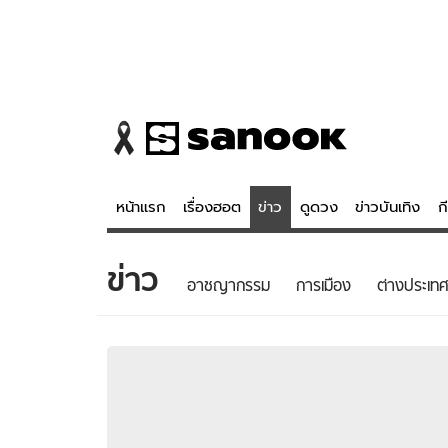
หน้าแรก
เรื่องฮอต
ข่าว
ดูดวง
ข่าวบันเทิง
ก
ข่าว
ข่าว
ดูดวง - 
อาชญากรรม
การเมือง
ต่างประเทศ
เรื่องฮอต
ดูดวง
ข่าว
หวยไทย
ข่าวบันเทิง
สถิติหวยไท
ข่าวกีฬา
หวยลาว
ข่าวเศรษฐกิจ