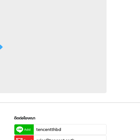
 WeTV
ติดต่อโฆษณา
tencentthbd
sales@tencent.co.th
รา
ร้องเรียนเนื้อหาไม่เหมาะสม
แนะนำติชม แจ้งปัญหาการใช้งาน
ติดต่อโฆษณา
tencentthbd
Add