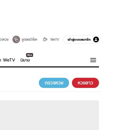
เข้าสู่ระบบสมาชิก
วจหวย
ขูดเลขนำโชค
WeTV
ve WeTV
นิยาย
รบรส
ความรู้รอบตัว
ตรวจหวย
หวยลาว
ฮาวทู
กูรู-รอบรู้