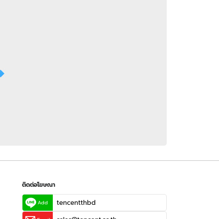
 WeTV
ติดต่อโฆษณา
tencentthbd
sales@tencent.co.th
รา
ร้องเรียนเนื้อหาไม่เหมาะสม
แนะนำติชม แจ้งปัญหาการใช้งาน
ติดต่อโฆษณา
tencentthbd
Add