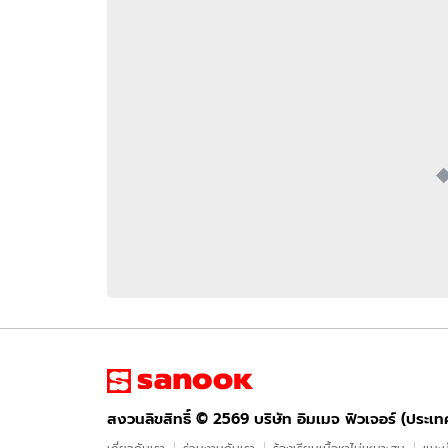
อัปเดตจีน
เช็กข่าวชัวร์
ติดตามสนุกโซเชี
ดาวน์โหลดสนุกแอปฟรี
สงวนลิขสิทธิ์ ©
2569
บริษัท อิมเมจ ฟิวเจอร์ (ประเทศไทย) จำกัด
สงวนลิขสิทธิ์ ©
2569
บริษัท อิมเมจ ฟิวเจอร์ (ประเ