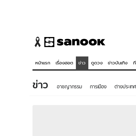
หน้าแรก
เรื่องฮอต
ข่าว
ดูดวง
ข่าวบันเทิง
ก
ข่าว
ข่าว
ดูดวง - 
อาชญากรรม
การเมือง
ต่างประเทศ
เรื่องฮอต
ดูดวง
ข่าว
หวยไทย
ข่าวบันเทิง
สถิติหวยไท
ข่าวกีฬา
หวยลาว
ข่าวเศรษฐกิจ