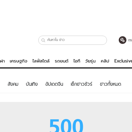
ตร
ีฬา
เศรษฐกิจ
ไลฟ์สไตล์
รถยนต์
ไอที
วัยรุ่น
คลิป
Exclusi
ตรวจหวย
ไลฟ์สไตล์
บันเทิงค
สังคม
บันเทิง
อัปเดตจีน
เช็กข่าวชัวร์
ข่าวทั้งหมด
ผู้หญิง
หนัง-ละคร
ผู้ชาย
เพลง
ย
วัยรุ่น
เกมส์
500
ไอที
คลิป
รถยนต์
พอดแคสต์