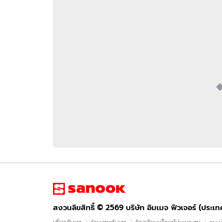
อัปเดตจีน
เช็กข่าวชัวร์
ติดตามสนุกโซเชี
ดาวน์โหลดสนุกแอปฟรี
สงวนลิขสิทธิ์ ©
2569
บริษัท อิมเมจ ฟิวเจอร์ (ประเทศไทย) จำกัด
สงวนลิขสิทธิ์ ©
2569
บริษัท อิมเมจ ฟิวเจอร์ (ประเ