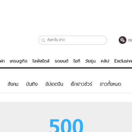
ตร
ีฬา
เศรษฐกิจ
ไลฟ์สไตล์
รถยนต์
ไอที
วัยรุ่น
คลิป
Exclusi
ตรวจหวย
ไลฟ์สไตล์
บันเทิงค
สังคม
บันเทิง
อัปเดตจีน
เช็กข่าวชัวร์
ข่าวทั้งหมด
ผู้หญิง
หนัง-ละคร
ผู้ชาย
เพลง
ย
วัยรุ่น
เกมส์
500
ไอที
คลิป
รถยนต์
พอดแคสต์