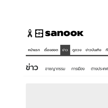
หน้าแรก
เรื่องฮอต
ข่าว
ดูดวง
ข่าวบันเทิง
ก
ข่าว
ข่าว
ดูดวง - 
อาชญากรรม
การเมือง
ต่างประเทศ
เรื่องฮอต
ดูดวง
ข่าว
หวยไทย
ข่าวบันเทิง
สถิติหวยไท
ข่าวกีฬา
หวยลาว
ข่าวเศรษฐกิจ