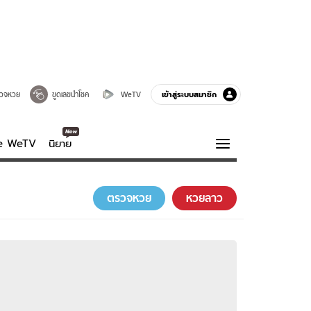
เข้าสู่ระบบสมาชิก
วจหวย
ขูดเลขนำโชค
WeTV
ve WeTV
นิยาย
รบรส
ความรู้รอบตัว
ตรวจหวย
หวยลาว
ฮาวทู
กูรู-รอบรู้