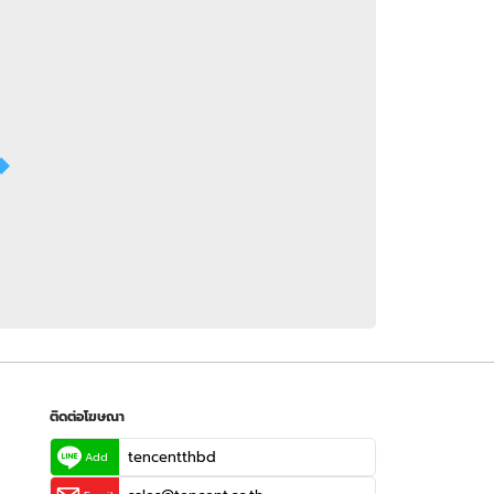
 WeTV
ติดต่อโฆษณา
tencentthbd
sales@tencent.co.th
รา
ร้องเรียนเนื้อหาไม่เหมาะสม
แนะนำติชม แจ้งปัญหาการใช้งาน
ติดต่อโฆษณา
tencentthbd
Add