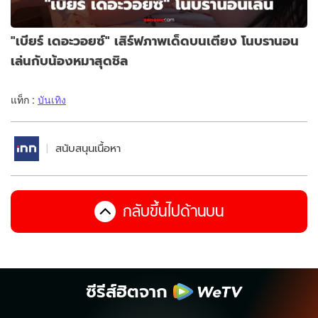
"เบียร์ เดอะวอยซ์" เสิร์ฟภาพเด็ดบนเตียง โนบรานอน
เล่นกับน้องหมาสุดชิล
แท็ก :
บันเทิง
สนับสนุนเนื้อหา
กลับขึ้นไปด้านบน
ซีรีส์ฮิตจาก