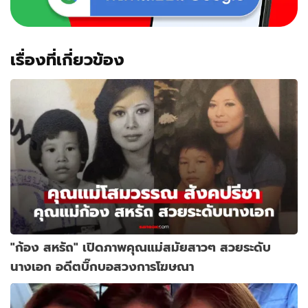
เรื่องที่เกี่ยวข้อง
"ก้อง สหรัถ" เปิดภาพคุณแม่สมัยสาวๆ สวยระดับ
นางเอก อดีตบิ๊กบอสวงการโฆษณา