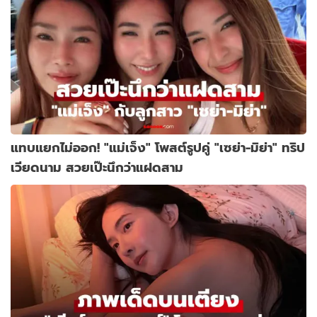
แทบแยกไม่ออก! "แม่เจ็ง" โพสต์รูปคู่ "เซย่า-มิย่า" ทริป
เวียดนาม สวยเป๊ะนึกว่าแฝดสาม