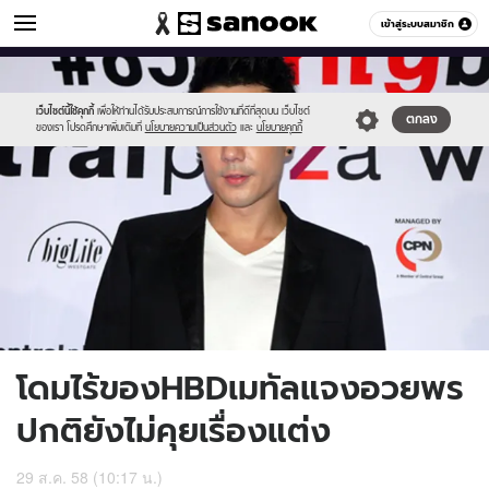
ข่าวบันเทิง
เข้าสู่ระบบสมาชิก
หมวดอื่นๆ
//s.isanook.com/ns/0/ud/371/1856242/642324-
Sanook
//s.isanook.com/sr/0/images/logo-
600
60
01.jpg
new-
sanook.png
เว็บไซต์นี้ใช้คุกกี้
เพื่อให้ท่านได้รับประสบการณ์การใช้งานที่ดีที่สุดบน เว็บไซต์
ตกลง
ของเรา โปรดศึกษาเพิ่มเติมที่
นโยบายความเป็นส่วนตัว
และ
นโยบายคุกกี้
โดมไร้ของHBDเมทัลแจงอวยพร
ปกติยังไม่คุยเรื่องแต่ง
29 ส.ค. 58 (10:17 น.)