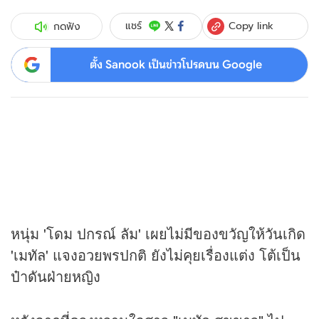
Copy link
แชร์
กดฟัง
ตั้ง Sanook เป็นข่าวโปรดบน Google
หนุ่ม 'โดม ปกรณ์ ลัม' เผยไม่มีของขวัญให้วันเกิด
'เมทัล' แจงอวยพรปกติ ยังไม่คุยเรื่องแต่ง โต้เป็น
ป๋าดันฝ่ายหญิง