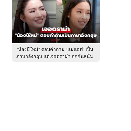
สัปดาห์
ของ
หมวด
บันเทิง
 WeTV
"น้องปีใหม่" ตอบคำถาม "แม่แอฟ" เป็น
ภาษาอังกฤษ แต่เจอดราม่า ถกกันสนั่น
ติดต่อโฆษณา
tencentthbd
sales@tencent.co.th
รา
ร้องเรียนเนื้อหาไม่เหมาะสม
แนะนำติชม แจ้งปัญหาการใช้งาน