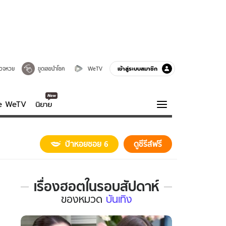
เข้าสู่ระบบสมาชิก
วจหวย
ขูดเลขนำโชค
WeTV
ve WeTV
นิยาย
รบรส
ความรู้รอบตัว
ป้าหอยซอย 6
ดูซีรีส์ฟรี
ฮาวทู
กูรู-รอบรู้
เรื่องฮอตในรอบสัปดาห์
เรื่อง
ของ
หมวด
บันเทิง
ฮอต
ใน
รอบ