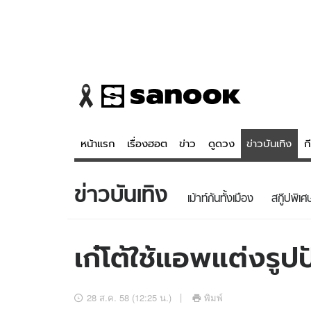
หน้าแรก
เรื่องฮอต
ข่าว
ดูดวง
ข่าวบันเทิง
ก
ข่าวบันเทิง
ข่าว
ดูดวง - 
เม้าท์กันทั้งเมือง
สกู๊ปพิเศ
เรื่องฮอต
ดูดวง
ข่าว
หวยไทย
เก๋โต้ใช้แอพแต่งรู
ข่าวบันเทิง
สถิติหวยไท
ข่าวกีฬา
หวยลาว
28 ส.ค. 58 (12:25 น.)
พิมพ์
ข่าวเศรษฐกิจ