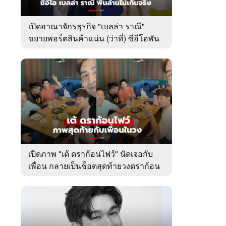
เปิดอาณาจักรธุรกิจ "เบลล่า ราณี"
ขยายพอร์ตสินค้าแน่น (ว่าที่) ซีอีโอพัน
ล้านเคียงข้าง "วิล ชวิณ"
เปิดภาพ "เต้ ดราก้อนไฟว์" นัดเจอกับ
เพื่อน กลายเป็นช็อตสุดท้ายวงดราก้อน
ไฟว์