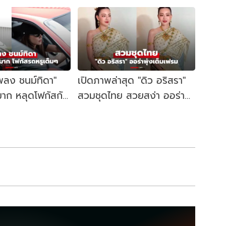
พลง ชนม์ทิดา"
เปิดภาพล่าสุด "ดิว อริสรา"
าก หลุดโฟกัสกับ
สวมชุดไทย สวยสง่า ออร่า
ับโลก
พุ่งเต็มเฟรม