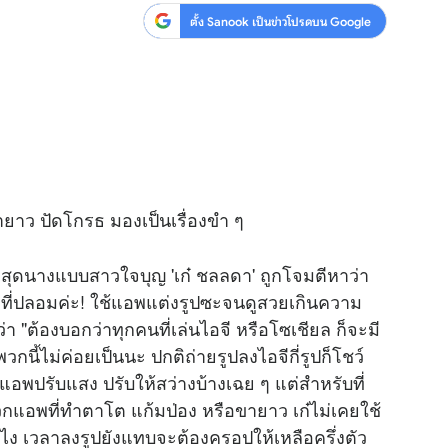
ตั้ง Sanook เป็นข่าวโปรดบน Google
ยาว ปัดโกรธ มองเป็นเรื่องขำ ๆ
าสุดนางแบบสาวใจบุญ 'เก๋ ชลลดา' ถูกโจมตีหาว่า
พที่ปลอมค่ะ! ใช้แอพแต่งรูปซะจนดูสวยเกินความ
ังว่า "ต้องบอกว่าทุกคนที่เล่นไอจี หรือโซเชียล ก็จะมี
กนี้ไม่ค่อยเป็นนะ ปกติถ่ายรูปลงไอจีกี่รูปก็โชว์
แอพปรับแสง ปรับให้สว่างบ้างเฉย ๆ แต่สำหรับที่
างพวกแอพที่ทำตาโต แก้มป่อง หรือขายาว เก๋ไม่เคยใช้
วไง เวลาลงรูปยังแทบจะต้องครอปให้เหลือครึ่งตัว