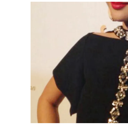
อัปเดตจีน
เช็กข่าวชัวร์
ติดตามสนุกโซเชี
ดาวน์โหลดสนุกแอปฟรี
สงวนลิขสิทธิ์ ©
2569
บริษัท อิมเมจ ฟิวเจอร์ (ประเทศไทย) จำกัด