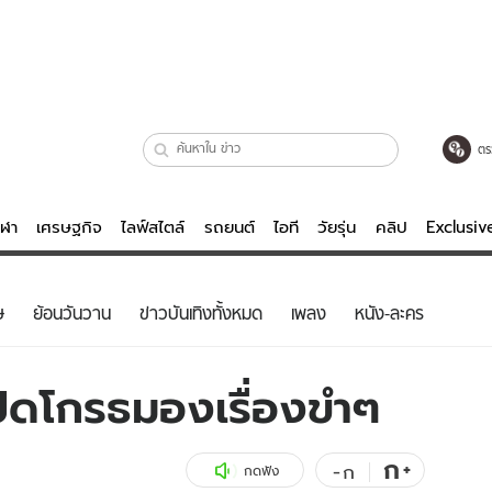
ตร
ีฬา
เศรษฐกิจ
ไลฟ์สไตล์
รถยนต์
ไอที
วัยรุ่น
คลิป
Exclusi
ตรวจหวย
ไลฟ์สไตล์
บันเทิงค
ษ
ย้อนวันวาน
ข่าวบันเทิงทั้งหมด
เพลง
หนัง-ละคร
ผู้หญิง
หนัง-ละคร
ผู้ชาย
เพลง
ปปัดโกรธมองเรื่องขำๆ
ย
วัยรุ่น
เกมส์
ไอที
คลิป
ก
+
-
ก
กดฟัง
รถยนต์
พอดแคสต์