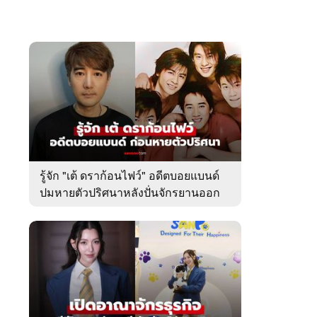
รู้จัก "เต้ ดราก้อนไฟว์" อดีตบอยแบนด์
ปมหายตัวปริศนาหลังปั่นจักรยานออก
จากบ้านพัก