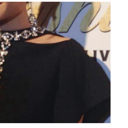
สุขภาพ
ดูทีวี
เที่ยว-กิน
WeTV
Tasteful Thailand
Exclusive
Sanook Choice
นิยาย
ยลได้ที่
ร่วมงานกับเ