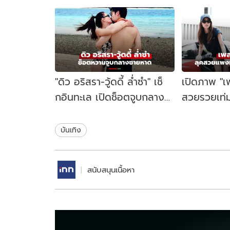
"ดิว อริสรา-วู้ดดี้ ล่ำซำ" เช็
เปิดภาพ "เ
กอินทะเล เปิดช็อตจูบกลาง
สวยรวยเท่ม
ชายหาดหวานฉ่ำมาก
ซุปเปอร์ระด
บันเทิง
สนับสนุนเนื้อหา