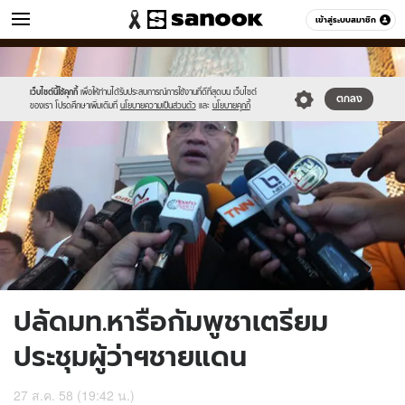
ข่าว
เข้าสู่ระบบสมาชิก
หมวดอื่นๆ
//s.isanook.com/ns/0/ud/371/1855522/642038-
Sanook
//s.isanook.com/sr/0/images/logo-
600
60
01.jpg
new-
sanook.png
เว็บไซต์นี้ใช้คุกกี้
เพื่อให้ท่านได้รับประสบการณ์การใช้งานที่ดีที่สุดบน เว็บไซต์
ตกลง
ของเรา โปรดศึกษาเพิ่มเติมที่
นโยบายความเป็นส่วนตัว
และ
นโยบายคุกกี้
ปลัดมท.หารือกัมพูชาเตรียม
ประชุมผู้ว่าฯชายแดน
27 ส.ค. 58 (19:42 น.)