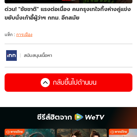
ด่วน! "ชัชชาติ" แรงต่อเนื่อง คนกรุงเทใจทิ้งห่างคู่แข่ง
ขยับนั่งเก้าอี้ผู้ว่าฯ กทม. อีกสมัย
แท็ก :
การเมือง
สนับสนุนเนื้อหา
กลับขึ้นไปด้านบน
ซีรีส์ฮิตจาก