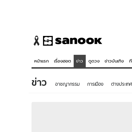
หน้าแรก
เรื่องฮอต
ข่าว
ดูดวง
ข่าวบันเทิง
ก
ข่าว
ข่าว
ดูดวง - 
อาชญากรรม
การเมือง
ต่างประเทศ
เรื่องฮอต
ดูดวง
ข่าว
หวยไทย
ข่าวบันเทิง
สถิติหวยไท
ข่าวกีฬา
หวยลาว
ข่าวเศรษฐกิจ