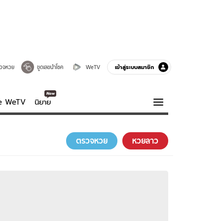
เข้าสู่ระบบสมาชิก
วจหวย
ขูดเลขนำโชค
WeTV
ve WeTV
นิยาย
รบรส
ความรู้รอบตัว
ตรวจหวย
หวยลาว
ฮาวทู
กูรู-รอบรู้