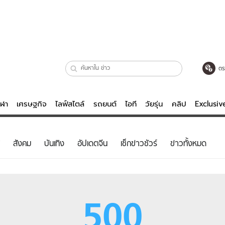
ตร
ีฬา
เศรษฐกิจ
ไลฟ์สไตล์
รถยนต์
ไอที
วัยรุ่น
คลิป
Exclusi
ตรวจหวย
ไลฟ์สไตล์
บันเทิงค
สังคม
บันเทิง
อัปเดตจีน
เช็กข่าวชัวร์
ข่าวทั้งหมด
ผู้หญิง
หนัง-ละคร
ผู้ชาย
เพลง
ย
วัยรุ่น
เกมส์
500
ไอที
คลิป
รถยนต์
พอดแคสต์