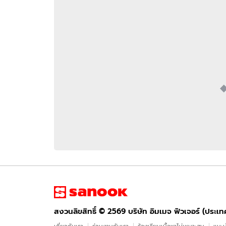
อัปเดตจีน
เช็กข่าวชัวร์
ติดตามสนุกโซเชี
ดาวน์โหลดสนุกแอปฟรี
สงวนลิขสิทธิ์ ©
2569
บริษัท อิมเมจ ฟิวเจอร์ (ประเทศไทย) จำกัด
สงวนลิขสิทธิ์ ©
2569
บริษัท อิมเมจ ฟิวเจอร์ (ประเ