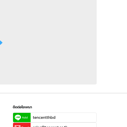
 WeTV
ติดต่อโฆษณา
tencentthbd
sales@tencent.co.th
รา
ร้องเรียนเนื้อหาไม่เหมาะสม
แนะนำติชม แจ้งปัญหาการใช้งาน
ติดต่อโฆษณา
tencentthbd
Add