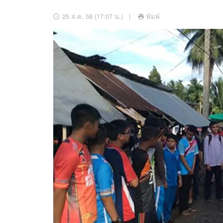
อัปเดตจีน
25 ส.ค. 58 (17:07 น.)
พิมพ์
เช็กข่าวชัวร์
ติดตามสนุกโซเชี
ดาวน์โหลดสนุกแอปฟรี
สงวนลิขสิทธิ์ ©
2569
บริษัท อิมเมจ ฟิวเจอร์ (ประเทศไทย) จำกัด