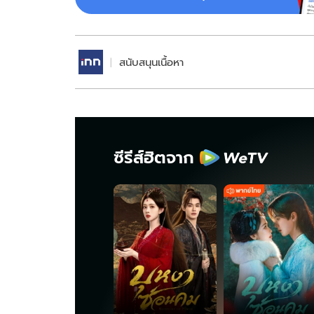
สนับสนุนเนื้อหา
ซีรีส์ฮิตจาก