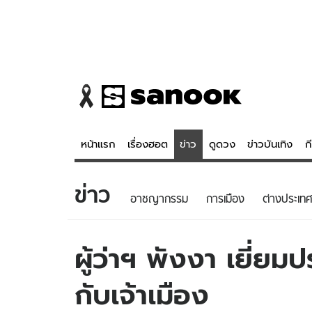
หน้าแรก
เรื่องฮอต
ข่าว
ดูดวง
ข่าวบันเทิง
ก
ข่าว
ข่าว
ดูดวง - 
อาชญากรรม
การเมือง
ต่างประเทศ
เรื่องฮอต
ดูดวง
ข่าว
หวยไทย
ผู้ว่าฯ พังงา เยี่ยม
ข่าวบันเทิง
สถิติหวยไท
กับเจ้าเมือง
ข่าวกีฬา
หวยลาว
ข่าวเศรษฐกิจ