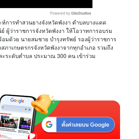
Powered by 
GliaStudios
ราะห์การทำสวนยางจังหวัดพังงา ตำบลบางแดด
ีย์ ผู้ว่าราชการจังหวัดพังงา ให้โอวาทการอบรม
M
้อมด้วย นายสมชาย บำรุงทรัพย์ รองผู้ว่าราชการ
u
ิกสภาเกษตรกรจังหวัดพังงาจากทุกอำเภอ รวมถึง
t
ละระดับตำบล ประมาณ 300 คน เข้าร่วม
e