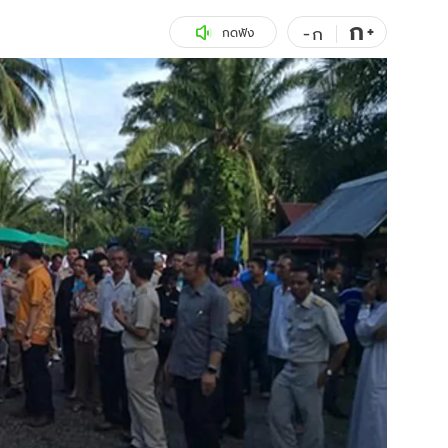
ก
สุขภาพ
+
ดูทีวี
-
ก
กดฟัง
เที่ยว-กิน
WeTV
Tasteful Thailand
Exclusive
Sanook Choice
นิยาย
ยลได้ที่
ร่วมงานกับเ