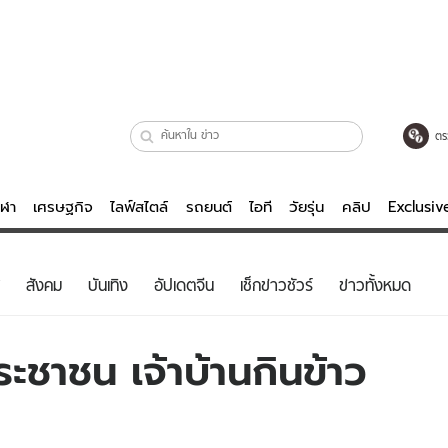
ตร
ีฬา
เศรษฐกิจ
ไลฟ์สไตล์
รถยนต์
ไอที
วัยรุ่น
คลิป
Exclusi
ตรวจหวย
ไลฟ์สไตล์
บันเทิงค
สังคม
บันเทิง
อัปเดตจีน
เช็กข่าวชัวร์
ข่าวทั้งหมด
ผู้หญิง
หนัง-ละคร
ผู้ชาย
เพลง
ประชาชน เจ้าบ้านกินข้าว
ย
วัยรุ่น
เกมส์
ไอที
คลิป
รถยนต์
พอดแคสต์