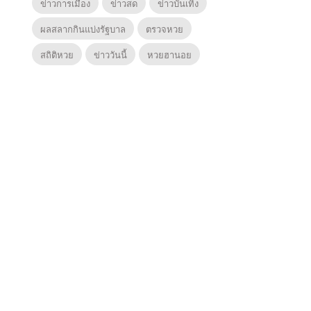
ข่าวการเมือง
ข่าวสด
ข่าวบันเทิง
ผลสลากกินแบ่งรัฐบาล
ตรวจหวย
สถิติหวย
ข่าววันนี้
หวยฮานอย