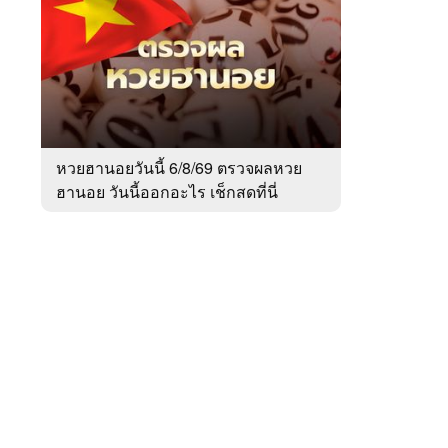
สัปดาห์
ของ
Sanook
ข่าว
 WeTV
หวยฮานอยวันนี้ 6/8/69 ตรวจผลหวย
ฮานอย วันนี้ออกอะไร เช็กสดที่นี่
ติดต่อโฆษณา
tencentthbd
sales@tencent.co.th
รา
ร้องเรียนเนื้อหาไม่เหมาะสม
แนะนำติชม แจ้งปัญหาการใช้งาน