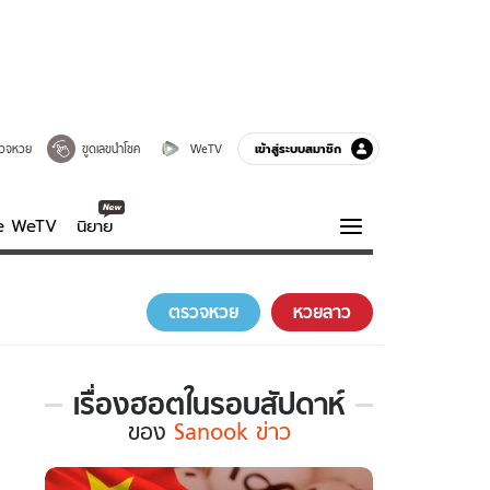
เข้าสู่ระบบสมาชิก
วจหวย
ขูดเลขนำโชค
WeTV
ve WeTV
นิยาย
รบรส
ความรู้รอบตัว
ตรวจหวย
หวยลาว
ฮาวทู
กูรู-รอบรู้
เรื่องฮอตในรอบสัปดาห์
เรื่อง
ของ
Sanook ข่าว
ฮอต
ใน
รอบ