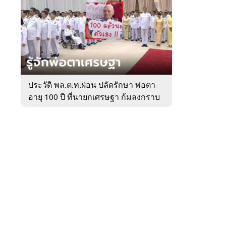
สัปดาห์
ของ
หมวด
การเมือง
 WeTV
ประวัติ พล.ต.ท.ผ่อน ปลัดรักษา พ่อตา
อายุ 100 ปี ที่นายกเศรษฐา ก้มลงกราบ
ติดต่อโฆษณา
ที่ตัก
tencentthbd
sales@tencent.co.th
รา
ร้องเรียนเนื้อหาไม่เหมาะสม
แนะนำติชม แจ้งปัญหาการใช้งาน