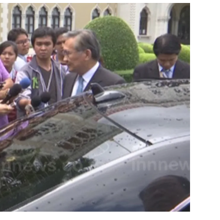
สุขภาพ
ดูทีวี
เที่ยว-กิน
WeTV
Tasteful Thailand
Exclusive
Sanook Choice
นิยาย
ยลได้ที่
ร่วมงานกับเ