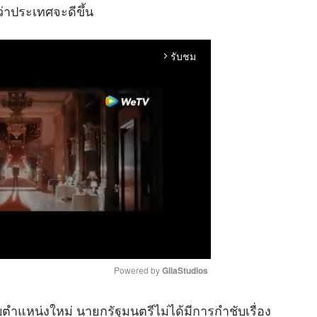
่าประเทศจะดีขึ้น
รับชม
arrow_forward_ios
Powered by 
GliaStudios
ับตำแหน่งใหม่ นายกรัฐมนตรีไม่ได้มีการกำชับเรื่อง
M