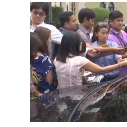
อัปเดตจีน
เช็กข่าวชัวร์
ติดตามสนุกโซเชี
ดาวน์โหลดสนุกแอปฟรี
สงวนลิขสิทธิ์ ©
2569
บริษัท อิมเมจ ฟิวเจอร์ (ประเทศไทย) จำกัด