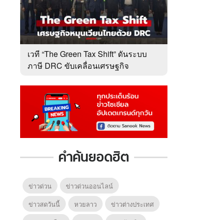
เวที “The Green Tax Shift” ดันระบบ
ภาษี DRC ขับเคลื่อนเศรษฐกิจ
หมุนเวียนไทย
คำค้นยอดฮิต
ข่าวด่วน
ข่าวด่วนออนไลน์
ข่าวสดวันนี้
หวยลาว
ข่าวต่างประเทศ