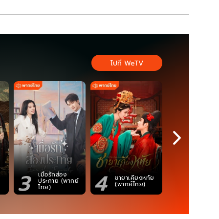
ไปที่ WeTV
3
4
5
เมื่อรักส่อง
ตำนานจอม
ชายาเคียงหทัย
ประกาย (พากย์
ภูตถังซาน
(พากย์ไทย)
ไทย)
(พากย์ไท