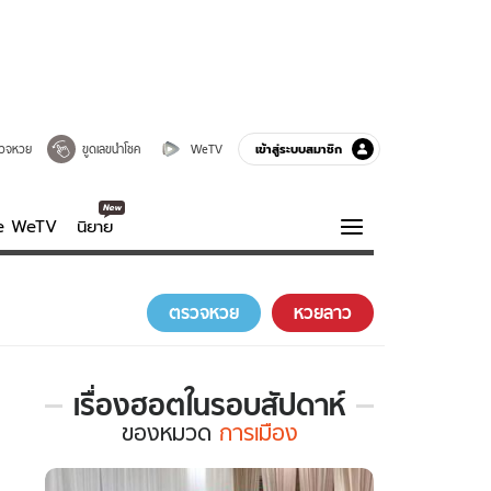
เข้าสู่ระบบสมาชิก
วจหวย
ขูดเลขนำโชค
WeTV
ve WeTV
นิยาย
รบรส
ความรู้รอบตัว
ตรวจหวย
หวยลาว
ฮาวทู
กูรู-รอบรู้
เรื่องฮอตในรอบสัปดาห์
เรื่อง
ของ
หมวด
การเมือง
ฮอต
ใน
รอบ