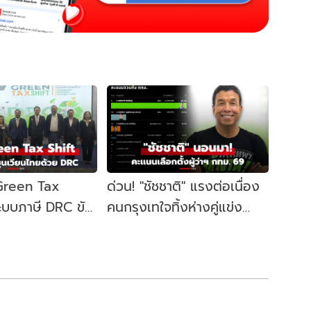
 Green Tax
ด่วน! "ชัชชาติ" แรงต่อเนื่อง
ระบบภาษี DRC ขับ
คนกรุงเทใจทิ้งห่างคู่แข่ง
ษฐกิจหมุนเวียน
ขยับนั่งเก้าอี้ผู้ว่าฯ กทม. อีก
สมัย