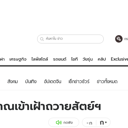
ตร
ีฬา
เศรษฐกิจ
ไลฟ์สไตล์
รถยนต์
ไอที
วัยรุ่น
คลิป
Exclusi
ตรวจหวย
ไลฟ์สไตล์
บันเทิงค
สังคม
บันเทิง
อัปเดตจีน
เช็กข่าวชัวร์
ข่าวทั้งหมด
ผู้หญิง
หนัง-ละคร
ผู้ชาย
เพลง
ณเข้าเฝ้าถวายสัตย์ฯ
ย
วัยรุ่น
เกมส์
ไอที
คลิป
ก
+
-
ก
กดฟัง
รถยนต์
พอดแคสต์