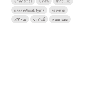
ข่าวการเมือง
ข่าวสด
ข่าวบันเทิง
ผลสลากกินแบ่งรัฐบาล
ตรวจหวย
สถิติหวย
ข่าววันนี้
หวยฮานอย