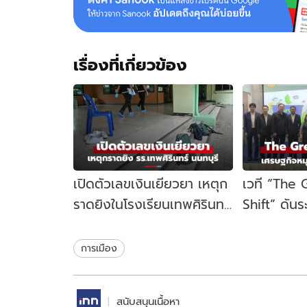
เรื่องที่เกี่ยวข้อง
เปิดตัวเลขเงินเยียวยา เหตุก
เวที “The
ราดยิงในโรงเรียนเทพศิรินทร์
Shift” ดัน
นนทบุรี รัฐบาลจ่ายเท่าไหร่?
เคลื่อนเศร
ไทย
การเมือง
สนับสนุนเนื้อหา