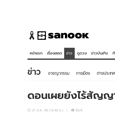
หน้าแรก
เรื่องฮอต
ข่าว
ดูดวง
ข่าวบันเทิง
ก
ข่าว
ข่าว
ดูดวง - 
อาชญากรรม
การเมือง
ต่างประเทศ
เรื่องฮอต
ดูดวง
ข่าว
หวยไทย
ดอนเผยยังไร้สัญญา
ข่าวบันเทิง
สถิติหวยไท
ข่าวกีฬา
หวยลาว
21 ส.ค. 58 (16:49 น.)
พิมพ์
ข่าวเศรษฐกิจ