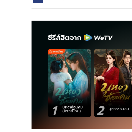
ซีรีส์ฮิตจาก
1
2
บุหงาซ่อนคม
บุหงาซ่อนคม
(พากย์ไทย)