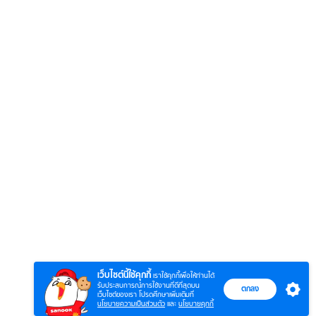
6
7
8
ยุทธ์
หากวินาทีนั้นไม่
ซอโซ่ล่ามธีร์
มหาศึ
พบเธอ (พากย์
(Uncut Ver.)
(พากย
ย)
ไทย)
เว็บไซต์นี้ใช้คุกกี้
เราใช้คุกกี้เพื่อให้ท่านได้
รับประสบการณ์การใช้งานที่ดีที่สุดบน
ตกลง
เว็บไซต์ของเรา โปรดศึกษาเพิ่มเติมที่
นโยบายความเป็นส่วนตัว
และ
นโยบายคุกกี้