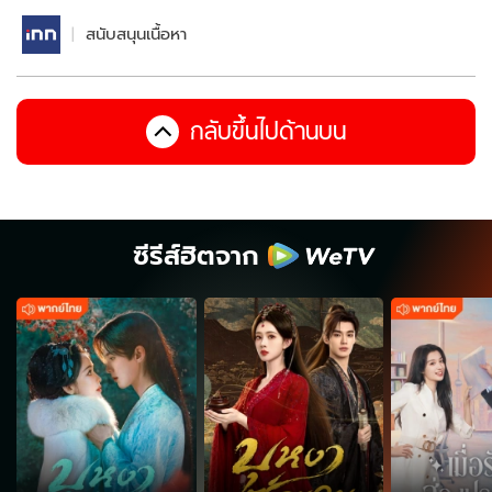
สนับสนุนเนื้อหา
กลับขึ้นไปด้านบน
ซีรีส์ฮิตจาก