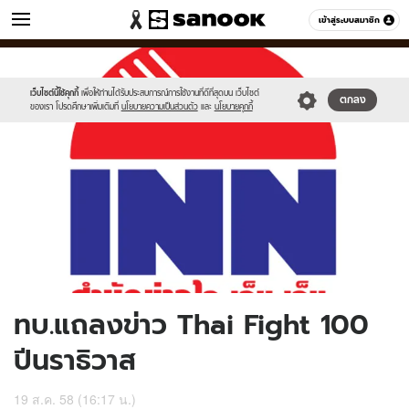
ข่าว
เข้าสู่ระบบสมาชิก
หมวดอื่นๆ
//s.isanook.com/ns/0/ud/370/1850482/640149-
Sanook
//s.isanook.com/sr/0/images/logo-
600
60
01.jpg
new-
sanook.png
เว็บไซต์นี้ใช้คุกกี้
เพื่อให้ท่านได้รับประสบการณ์การใช้งานที่ดีที่สุดบน เว็บไซต์
ตกลง
ของเรา โปรดศึกษาเพิ่มเติมที่
นโยบายความเป็นส่วนตัว
และ
นโยบายคุกกี้
ทบ.แถลงข่าว Thai Fight 100
ปีนราธิวาส
19 ส.ค. 58 (16:17 น.)