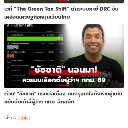
เวที “The Green Tax Shift” ดันระบบภาษี DRC ขับ
เคลื่อนเศรษฐกิจหมุนเวียนไทย
ด่วน! "ชัชชาติ" แรงต่อเนื่อง คนกรุงเทใจทิ้งห่างคู่แข่ง
ขยับนั่งเก้าอี้ผู้ว่าฯ กทม. อีกสมัย
แท็ก :
การเมือง