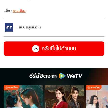
แท็ก :
การเมือง
สนับสนุนเนื้อหา
กลับขึ้นไปด้านบน
ซีรีส์ฮิตจาก