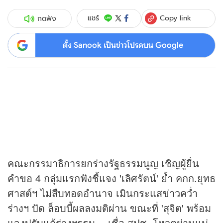
Copy link
แชร์
กดฟัง
ตั้ง Sanook เป็นข่าวโปรดบน Google
คณะกรรมาธิการยกร่างรัฐธรรมนูญ เชิญผู้ยื่น
คำขอ 4 กลุ่มแรกฟังชี้แจง 'เลิศรัตน์' ย้ำ คกก.ยุทธ
ศาสต์ฯ ไม่สืบทอดอำนาจ เมินกระแส
ข่าว
คว่ำ
ร่างฯ ปัด ล็อบบี้ผลลงมติผ่าน ขณะที่ 'สุจิต' พร้อม
แจงปรับแก้ร่างฯรธน. - เชื่อ สปช. โหวตผ่านแน่