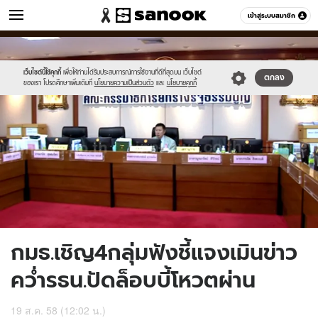
ข่าว
เข้าสู่ระบบสมาชิก
หมวดอื่นๆ
//s.isanook.com/ns/0/ud/370/1850290/640071-
Sanook
//s.isanook.com/sr/0/images/logo-
600
60
02.jpg
new-
sanook.png
เว็บไซต์นี้ใช้คุกกี้
เพื่อให้ท่านได้รับประสบการณ์การใช้งานที่ดีที่สุดบน เว็บไซต์
ตกลง
ของเรา โปรดศึกษาเพิ่มเติมที่
นโยบายความเป็นส่วนตัว
และ
นโยบายคุกกี้
กมธ.เชิญ4กลุ่มฟังชี้แจงเมินข่าว
คว่ำรธน.ปัดล็อบบี้โหวตผ่าน
19 ส.ค. 58 (12:02 น.)