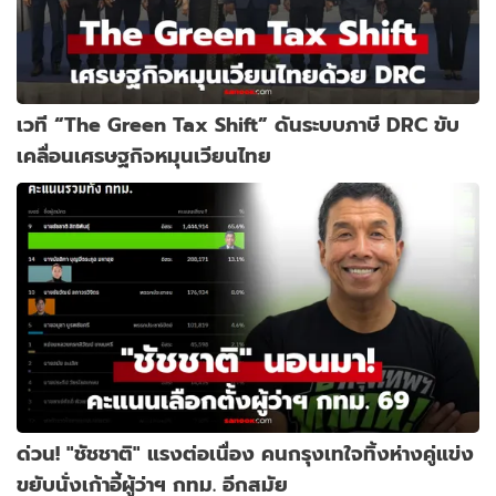
เวที “The Green Tax Shift” ดันระบบภาษี DRC ขับ
เคลื่อนเศรษฐกิจหมุนเวียนไทย
ด่วน! "ชัชชาติ" แรงต่อเนื่อง คนกรุงเทใจทิ้งห่างคู่แข่ง
ขยับนั่งเก้าอี้ผู้ว่าฯ กทม. อีกสมัย