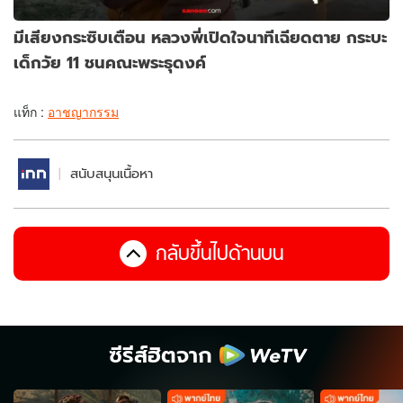
มีเสียงกระซิบเตือน หลวงพี่เปิดใจนาทีเฉียดตาย กระบะ
เด็กวัย 11 ชนคณะพระธุดงค์
แท็ก :
อาชญากรรม
สนับสนุนเนื้อหา
กลับขึ้นไปด้านบน
ซีรีส์ฮิตจาก