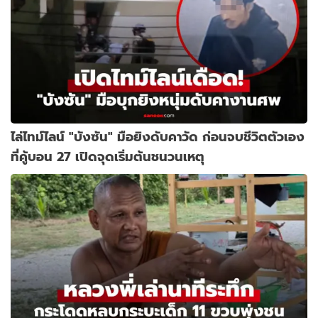
ไล่ไทม์ไลน์ "บังซัน" มือยิงดับคาวัด ก่อนจบชีวิตตัวเอง
ที่คู้บอน 27 เปิดจุดเริ่มต้นชนวนเหตุ