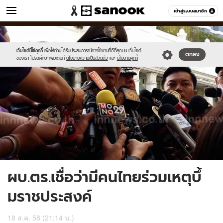
ข่าว
เข้าสู่ระบบสมาชิก
หมวดอื่นๆ
//s.isanook.com/ns/0/ud/370/1850006/639969-
Sanook
//s.isanook.com/sr/0/images/logo-
600
60
01.jpg
new-
sanook.png
เว็บไซต์นี้ใช้คุกกี้
เพื่อให้ท่านได้รับประสบการณ์การใช้งานที่ดีที่สุดบน เว็บไซต์
ตกลง
ของเรา โปรดศึกษาเพิ่มเติมที่
นโยบายความเป็นส่วนตัว
และ
นโยบายคุกกี้
ผบ.ตร.เชื่อว่ามีคนไทยร่วมเหตุบึ้
มราชประสงค์
18 ส.ค. 58 (21:14 น.)