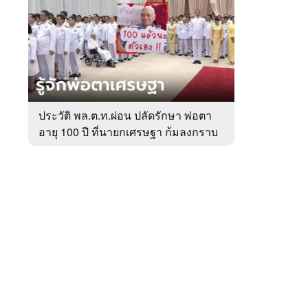
สัปดาห์
ของ
หมวด
การเมือง
 WeTV
ประวัติ พล.ต.ท.ผ่อน ปลัดรักษา พ่อตา
อายุ 100 ปี ที่นายกเศรษฐา ก้มลงกราบ
ติดต่อโฆษณา
ที่ตัก
tencentthbd
sales@tencent.co.th
รา
ร้องเรียนเนื้อหาไม่เหมาะสม
แนะนำติชม แจ้งปัญหาการใช้งาน