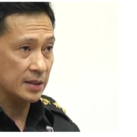
สุขภาพ
ดูทีวี
เที่ยว-กิน
WeTV
Tasteful Thailand
Exclusive
Sanook Choice
นิยาย
ยลได้ที่
ร่วมงานกับเ