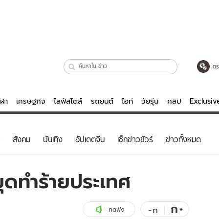
ตร
ีฬา
เศรษฐกิจ
ไลฟ์สไตล์
รถยนต์
ไอที
วัยรุ่น
คลิป
Exclusi
ตรวจหวย
ไลฟ์สไตล์
บันเทิงค
สังคม
บันเทิง
อัปเดตจีน
เช็กข่าวชัวร์
ข่าวทั้งหมด
ผู้หญิง
หนัง-ละคร
ผู้ชาย
เพลง
ยุดทำร้ายประเทศ
ย
วัยรุ่น
เกมส์
ไอที
คลิป
ก
+
-
ก
กดฟัง
รถยนต์
พอดแคสต์