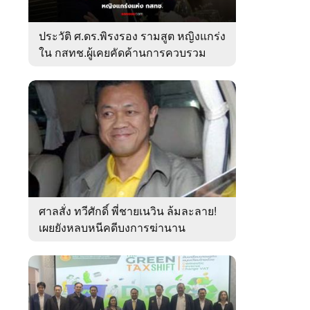
ประวัติ ศ.ดร.พิรงรอง รามสูต หญิงแกร่ง
ใน กสทช.ผู้เคยคัดค้านการควบรวม
ค่ายมือถือ
ศาลสั่ง ทวีศักดิ์ พี่ชายเนวิน ล้มละลาย!
เผยยังหลบหนีคดีบงการฆ่านาน
เกือบ10ปี