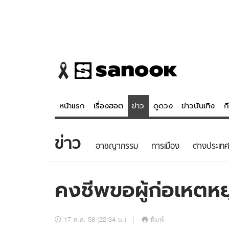
หน้าแรก
เรื่องฮอต
ข่าว
ดูดวง
ข่าวบันเทิง
ก
ข่าว
ข่าว
ดูดวง - 
อาชญากรรม
การเมือง
ต่างประเทศ
เรื่องฮอต
ดูดวง
ข่าว
หวยไทย
คงชีพขอผู้ก่อเหตห
ข่าวบันเทิง
สถิติหวยไท
ข่าวกีฬา
หวยลาว
17 ส.ค. 58 (22:34 น.)
พิมพ์
ข่าวเศรษฐกิจ