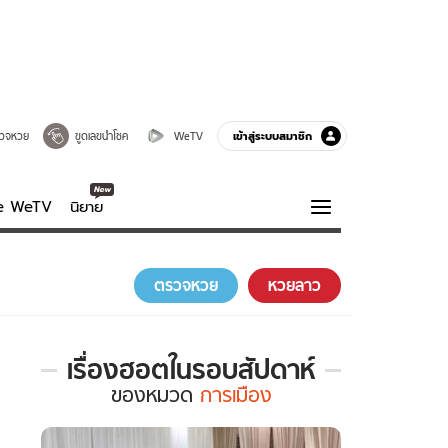
เข้าสู่ระบบสมาชิก
วจหวย
ขูดเลขนำโชค
WeTV
ve WeTV
นิยาย
รบรส
ความรู้รอบตัว
ตรวจหวย
หวยลาว
ฮาวทู
กูรู-รอบรู้
เรื่องฮอตในรอบสัปดาห์
เรื่อง
ของ
หมวด
การเมือง
ฮอต
ใน
รอบ