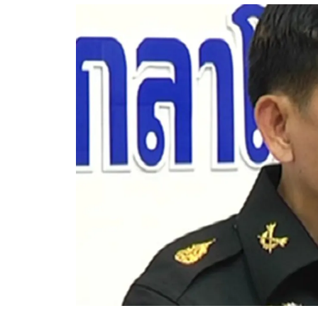
อัปเดตจีน
เช็กข่าวชัวร์
ติดตามสนุกโซเชี
ดาวน์โหลดสนุกแอปฟรี
สงวนลิขสิทธิ์ ©
2569
บริษัท อิมเมจ ฟิวเจอร์ (ประเทศไทย) จำกัด