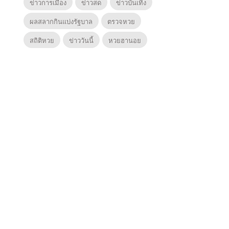
ข่าวการเมือง
ข่าวสด
ข่าวบันเทิง
ผลสลากกินแบ่งรัฐบาล
ตรวจหวย
สถิติหวย
ข่าววันนี้
หวยฮานอย