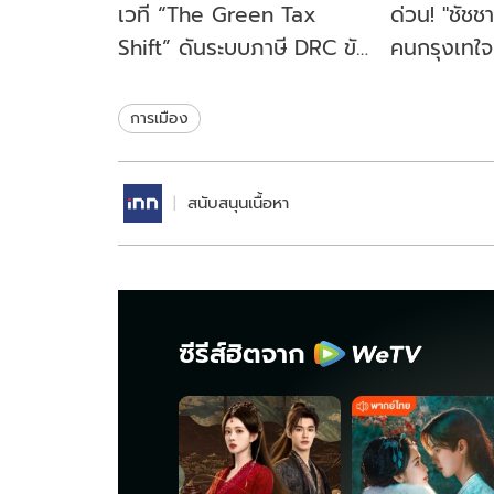
เวที “The Green Tax
ด่วน! "ชัชช
Shift” ดันระบบภาษี DRC ขับ
คนกรุงเทใจทิ
เคลื่อนเศรษฐกิจหมุนเวียน
ขยับนั่งเก้าอ
ไทย
สมัย
การเมือง
สนับสนุนเนื้อหา
ซีรีส์ฮิตจาก