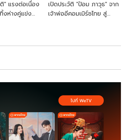
าติ" แรงต่อเนื่อง
เปิดประวัติ "ป้อม ภาวุธ" จาก
้งห่างคู่แข่ง
เจ้าพ่ออีคอมเมิร์ซไทย สู่
ี้ผู้ว่าฯ กทม. อีก
สส.บัญชีรายชื่อ พรรค
ประชาชน
ไปที่ WeTV