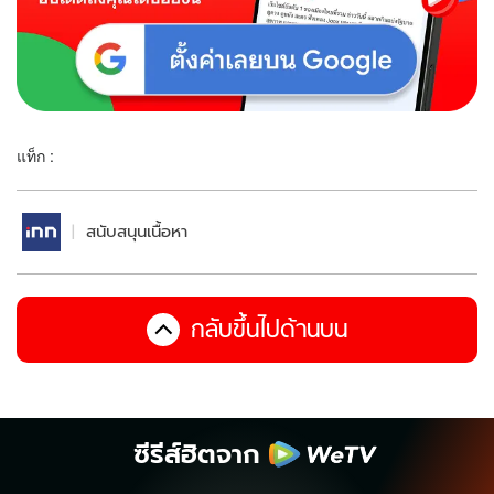
แท็ก :
สนับสนุนเนื้อหา
กลับขึ้นไปด้านบน
ซีรีส์ฮิตจาก