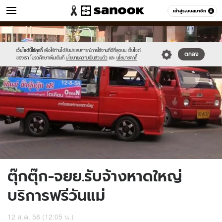
ข่าว
เข้าสู่ระบบสมาชิก
หมวดอื่นๆ
//s.isanook.com/ns/0/ud/369/1846270/638487-
Sanook
//s.isanook.com/sr/0/images/logo-
600
60
01.jpg
new-
sanook.png
เว็บไซต์นี้ใช้คุกกี้
เพื่อให้ท่านได้รับประสบการณ์การใช้งานที่ดีที่สุดบน เว็บไซต์
ตกลง
ของเรา โปรดศึกษาเพิ่มเติมที่
นโยบายความเป็นส่วนตัว
และ
นโยบายคุกกี้
ตุ๊กตุ๊ก-จยย.รับจ้างหาดใหญ่
บริการฟรีวันแม่
12 ส.ค. 58 (12:05 น.)