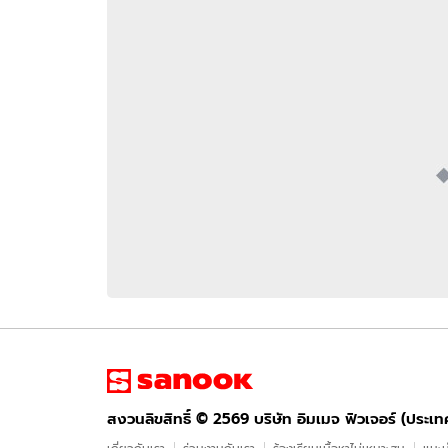
อัปเดตจีน
เช็กข่าวชัวร์
ติดตามสนุกโซเชี
ดาวน์โหลดสนุกแอปฟรี
สงวนลิขสิทธิ์ ©
2569
บริษัท อิมเมจ ฟิวเจอร์ (ประเทศไทย) จำกัด
สงวนลิขสิทธิ์ ©
2569
บริษัท อิมเมจ ฟิวเจอร์ (ประเ