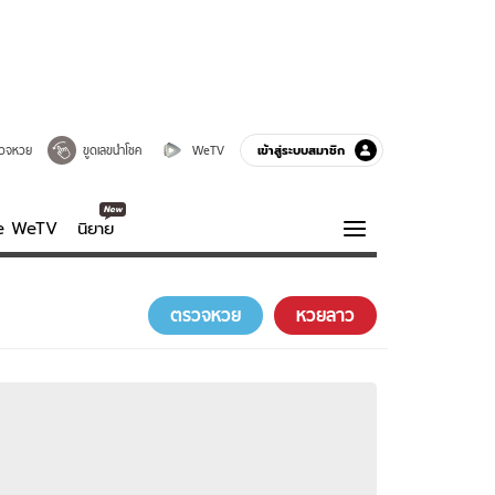
เข้าสู่ระบบสมาชิก
วจหวย
ขูดเลขนำโชค
WeTV
ve WeTV
นิยาย
รบรส
ความรู้รอบตัว
ตรวจหวย
หวยลาว
ฮาวทู
กูรู-รอบรู้