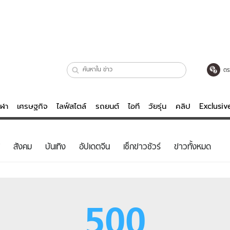
ตร
ีฬา
เศรษฐกิจ
ไลฟ์สไตล์
รถยนต์
ไอที
วัยรุ่น
คลิป
Exclusi
ตรวจหวย
ไลฟ์สไตล์
บันเทิงค
สังคม
บันเทิง
อัปเดตจีน
เช็กข่าวชัวร์
ข่าวทั้งหมด
ผู้หญิง
หนัง-ละคร
ผู้ชาย
เพลง
ย
วัยรุ่น
เกมส์
500
ไอที
คลิป
รถยนต์
พอดแคสต์