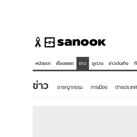
หน้าแรก
เรื่องฮอต
ข่าว
ดูดวง
ข่าวบันเทิง
ก
ข่าว
ข่าว
ดูดวง - 
อาชญากรรม
การเมือง
ต่างประเทศ
เรื่องฮอต
ดูดวง
ข่าว
หวยไทย
ข่าวบันเทิง
สถิติหวยไท
ข่าวกีฬา
หวยลาว
ข่าวเศรษฐกิจ