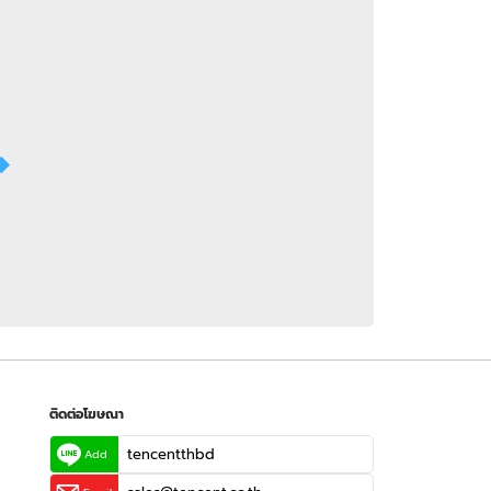
 WeTV
ติดต่อโฆษณา
tencentthbd
sales@tencent.co.th
รา
ร้องเรียนเนื้อหาไม่เหมาะสม
แนะนำติชม แจ้งปัญหาการใช้งาน
ติดต่อโฆษณา
tencentthbd
Add