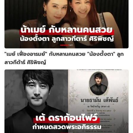
"เมย์ เฟื่องอารมย์" กับหลานคนสวย "น้องตั้งตา" ลูก
สาวกีต้าร์ ศิริพิชญ์