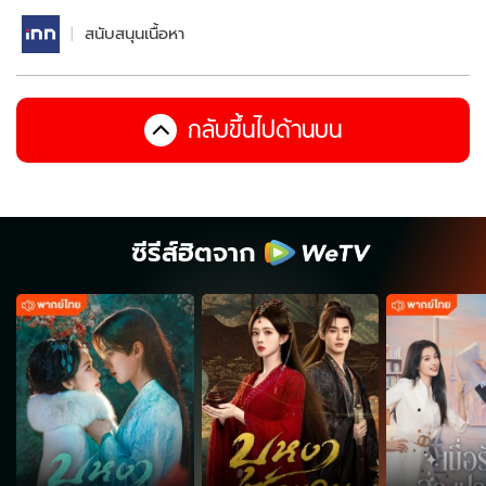
สนับสนุนเนื้อหา
กลับขึ้นไปด้านบน
ซีรีส์ฮิตจาก