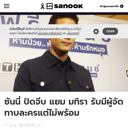
ข่าวบันเทิง
เข้าสู่ระบบสมาชิก
หมวดอื่นๆ
//s.isanook.com/ns/0/ud/369/1845526/638178-
Sanook
//s.isanook.com/sr/0/images/logo-
600
60
01.jpg
new-
sanook.png
เว็บไซต์นี้ใช้คุกกี้
เพื่อให้ท่านได้รับประสบการณ์การใช้งานที่ดีที่สุดบน เว็บไซต์
ตกลง
ของเรา โปรดศึกษาเพิ่มเติมที่
นโยบายความเป็นส่วนตัว
และ
นโยบายคุกกี้
ซันนี่ ปัดจีบ แยม มทิรา รับมีผู้จัด
ทาบละครแต่ไม่พร้อม
11 ส.ค. 58 (08:52 น.)