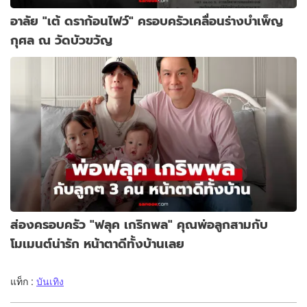
อาลัย "เต้ ดราก้อนไฟว์" ครอบครัวเคลื่อนร่างบำเพ็ญ
กุศล ณ วัดบัวขวัญ
ส่องครอบครัว "ฟลุค เกริกพล" คุณพ่อลูกสามกับ
โมเมนต์น่ารัก หน้าตาดีทั้งบ้านเลย
แท็ก :
บันเทิง