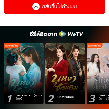
กลับขึ้นไปด้านบน
ซีรีส์ฮิตจาก
1
2
3
บุหงาซ่อนคม (พากย์
เมื่อรั
บุหงาซ่อนคม
ไทย)
(พากย์