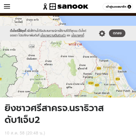
ข่าว
เข้าสู่ระบบสมาชิก
หมวดอื่นๆ
//s.isanook.com/ns/0/ud/369/1845402/638130-
Sanook
//s.isanook.com/sr/0/images/logo-
600
60
01.jpg
new-
sanook.png
เว็บไซต์นี้ใช้คุกกี้
เพื่อให้ท่านได้รับประสบการณ์การใช้งานที่ดีที่สุดบน เว็บไซต์
ตกลง
ของเรา โปรดศึกษาเพิ่มเติมที่
นโยบายความเป็นส่วนตัว
และ
นโยบายคุกกี้
ยิงชาวศรีสาครจ.นราธิวาส
ดับ1เจ็บ2
10 ส.ค. 58 (20:48 น.)