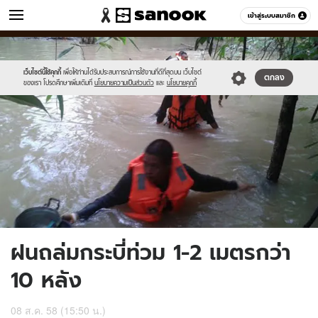
ข่าว
เข้าสู่ระบบสมาชิก
หมวดอื่นๆ
//s.isanook.com/ns/0/ud/368/1844246/637676-
Sanook
//s.isanook.com/sr/0/images/logo-
600
60
01.jpg
new-
sanook.png
เว็บไซต์นี้ใช้คุกกี้
เพื่อให้ท่านได้รับประสบการณ์การใช้งานที่ดีที่สุดบน เว็บไซต์
ตกลง
ของเรา โปรดศึกษาเพิ่มเติมที่
นโยบายความเป็นส่วนตัว
และ
นโยบายคุกกี้
ฝนถล่มกระบี่ท่วม 1-2 เมตรกว่า
10 หลัง
08 ส.ค. 58 (15:50 น.)