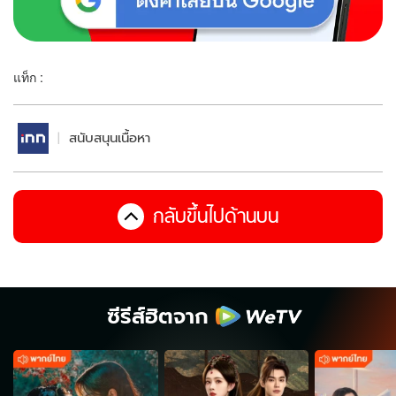
แท็ก :
สนับสนุนเนื้อหา
กลับขึ้นไปด้านบน
ซีรีส์ฮิตจาก