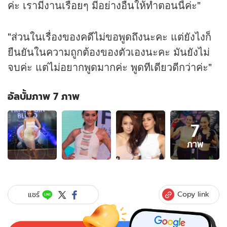
ค่ะ เรามีงานเรื่อยๆ มีอย่างอื่นให้ทำตอนนี้ค่ะ"
"ส่วนในเรื่องของคดีไม่ขอพูดถึงนะคะ แต่ยังไงก็
ยืนยันในความถูกต้องของตัวเองนะคะ มันยังไม่
จบค่ะ แต่ไม่อยากพูดมากค่ะ พูดทีเดียวดีกว่าค่ะ"
อัลบั้มภาพ 7 ภาพ
อัลบั้ม
7
ภาพ
7
ภาพ
ภาพ
ของ
บี
ประกาศ
ไม่
Copy link
แชร์
ขอ
ร่วม
งาน