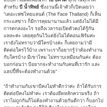
สำหรับ
บี น้ำทิพย์
ซึ่งงานนี้เจ้าตัวก็เปิดเผยว่า
"เดอะเฟซไทยแลนด์ (The Face Thailand) ก็เห็น
กระแส
ข่าว
ก็มีการคุยมานานแล้ว แต่ยังไม่ได้มี
การตกลงอะไร รอถึงเวลารอเปิดตัวคงได้รู้กัน
แหละค่ะ เคยคุยกันไว้แต่ยังไม่ได้คอนเฟิร์มค่ะ
เรายังไม่ทราบว่ามีใครบ้างค่ะ ก็เคยถามว่ามี
ติดต่อใครไว้บ้าง เพราะเราก็อยากรู้ว่าต้องทำงาน
กับใครบ้าง มีเขาไหม ไม่ทราบเหมือนกันค่ะ ต้อง
บอกก่อนว่า บีอยากจะทำงานกับคนที่เรารัก และ
แฮปปี้ที่จะต้องทำงานด้วย"
"ถ้าทำงานกับเขาบีคงไม่ทำดีกว่าค่ะ ถ้าได้รับการ
ติดต่อบีคงไม่ทำค่ะ เราต้องยึดหลักความจริง ถ้า
เราไม่ถูกกันก็ไม่ต้องทำงานด้วยกันดีกว่า ก็บอกไป