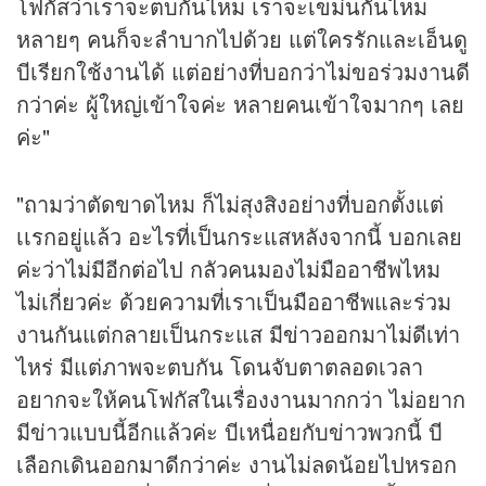
โฟกัสว่าเราจะตบกันไหม เราจะเขม่นกันไหม
หลายๆ คนก็จะลำบากไปด้วย แต่ใครรักและเอ็นดู
บีเรียกใช้งานได้ แต่อย่างที่บอกว่าไม่ขอร่วมงานดี
กว่าค่ะ ผู้ใหญ่เข้าใจค่ะ หลายคนเข้าใจมากๆ เลย
ค่ะ"
"ถามว่าตัดขาดไหม ก็ไม่สุงสิงอย่างที่บอกตั้งแต่
เเรกอยู่แล้ว อะไรที่เป็นกระแสหลังจากนี้ บอกเลย
ค่ะว่าไม่มีอีกต่อไป กลัวคนมองไม่มืออาชีพไหม
ไม่เกี่ยวค่ะ ด้วยความที่เราเป็นมืออาชีพและร่วม
งานกันแต่กลายเป็นกระแส มี
ข่าว
ออกมาไม่ดีเท่า
ไหร่ มีแต่ภาพจะตบกัน โดนจับตาตลอดเวลา
อยากจะให้คนโฟกัสในเรื่องงานมากกว่า ไม่อยาก
มีข่าวแบบนี้อีกแล้วค่ะ บีเหนื่อยกับข่าวพวกนี้ บี
เลือกเดินออกมาดีกว่าค่ะ งานไม่ลดน้อยไปหรอก