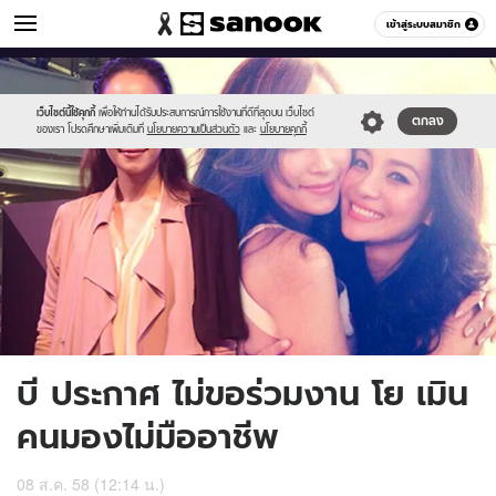
ข่าวบันเทิง
เข้าสู่ระบบสมาชิก
หมวดอื่นๆ
//s.isanook.com/ns/0/ud/368/1844098/bee01.jpg
Sanook
//s.isanook.com/sr/0/images/logo-
600
60
new-
sanook.png
เว็บไซต์นี้ใช้คุกกี้
เพื่อให้ท่านได้รับประสบการณ์การใช้งานที่ดีที่สุดบน เว็บไซต์
ตกลง
ของเรา โปรดศึกษาเพิ่มเติมที่
นโยบายความเป็นส่วนตัว
และ
นโยบายคุกกี้
บี ประกาศ ไม่ขอร่วมงาน โย เมิน
คนมองไม่มืออาชีพ
08 ส.ค. 58 (12:14 น.)