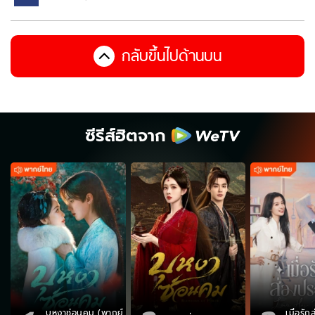
กลับขึ้นไปด้านบน
ซีรีส์ฮิตจาก
บุหงาซ่อนคม (พากย์
เมื่อรั