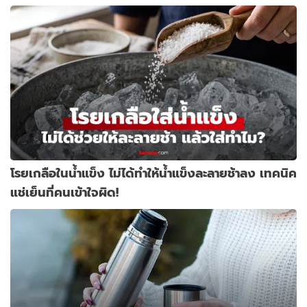
โรยเกลือในน้ำแข็ง ไม่ได้ทำให้น้ำแข็งละลายช้าลง เทคนิค
แช่เย็นที่คนเข้าใจผิด!