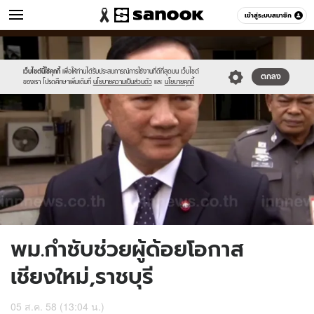
ข่าว
เข้าสู่ระบบสมาชิก
หมวดอื่นๆ
//s.isanook.com/ns/0/ud/368/1842319/636884-
Sanook
//s.isanook.com/sr/0/images/logo-
600
60
01.jpg
new-
sanook.png
เว็บไซต์นี้ใช้คุกกี้
เพื่อให้ท่านได้รับประสบการณ์การใช้งานที่ดีที่สุดบน เว็บไซต์
ตกลง
ของเรา โปรดศึกษาเพิ่มเติมที่
นโยบายความเป็นส่วนตัว
และ
นโยบายคุกกี้
พม.กำชับช่วยผู้ด้อยโอกาส
เชียงใหม่,ราชบุรี
05 ส.ค. 58 (13:04 น.)