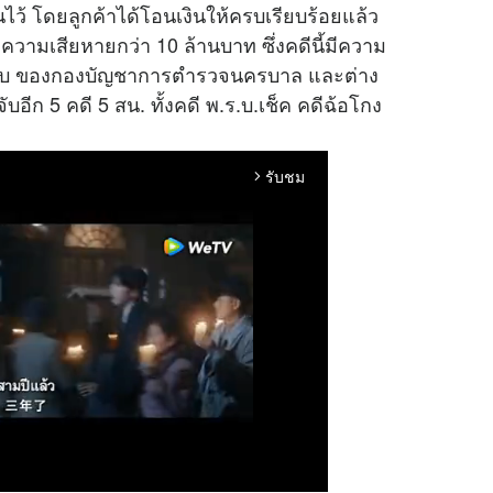
กันไว้ โดยลูกค้าได้โอนเงินให้ครบเรียบร้อยแล้ว
ความเสียหายกว่า 10 ล้านบาท ซึ่งคดีนี้มีความ
ับผิดชอบ ของกองบัญชาการตำรวจนครบาล และต่าง
อีก 5 คดี 5 สน. ทั้งคดี พ.ร.บ.เช็ค คดีฉ้อโกง
รับชม
arrow_forward_ios