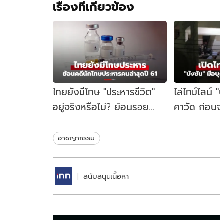
เรื่องที่เกี่ยวข้อง
ไทยยังมีโทษ "ประหารชีวิต"
ไล่ไทม์ไลน์ 
อยู่จริงหรือไม่? ย้อนรอย
คาวัด ก่อนจ
นักโทษประหารคนล่าสุด ปี
คู้บอน 27 เป
2561
ชนวนเหตุ
อาชญากรรม
สนับสนุนเนื้อหา