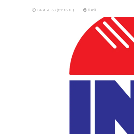
อัปเดตจีน
04 ส.ค. 58 (21:16 น.)
พิมพ์
เช็กข่าวชัวร์
ติดตามสนุกโซเชี
ดาวน์โหลดสนุกแอปฟรี
สงวนลิขสิทธิ์ ©
2569
บริษัท อิมเมจ ฟิวเจอร์ (ประเทศไทย) จำกัด