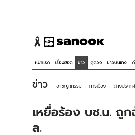
หน้าแรก
เรื่องฮอต
ข่าว
ดูดวง
ข่าวบันเทิง
ก
ข่าว
ข่าว
ดูดวง - 
อาชญากรรม
การเมือง
ต่างประเทศ
เรื่องฮอต
ดูดวง
ข่าว
หวยไทย
เหยื่อร้อง บช.น. ถู
ข่าวบันเทิง
สถิติหวยไท
ล.
ข่าวกีฬา
หวยลาว
ข่าวเศรษฐกิจ