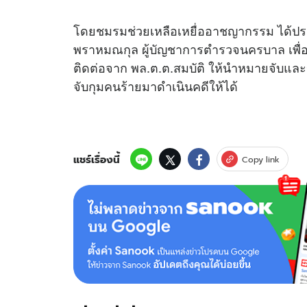
โดยชมรมช่วยเหลือเหยื่ออาชญากรรม ได้ประ
พราหมณกุล ผู้บัญชาการตำรวจนครบาล เพื่อแ
ติดต่อจาก พล.ต.ต.สมบัติ ให้นำหมายจับแล
จับกุมคนร้ายมาดำเนินคดีให้ได้
แชร์เรื่องนี้
Copy link