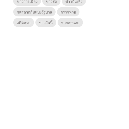
ข่าวการเมือง
ข่าวสด
ข่าวบันเทิง
ผลสลากกินแบ่งรัฐบาล
ตรวจหวย
สถิติหวย
ข่าววันนี้
หวยฮานอย