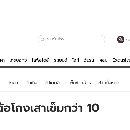
ตร
ีฬา
เศรษฐกิจ
ไลฟ์สไตล์
รถยนต์
ไอที
วัยรุ่น
คลิป
Exclusi
ตรวจหวย
ไลฟ์สไตล์
บันเทิงค
สังคม
บันเทิง
อัปเดตจีน
เช็กข่าวชัวร์
ข่าวทั้งหมด
ผู้หญิง
หนัง-ละคร
ผู้ชาย
เพลง
กฉ้อโกงเสาเข็มกว่า 10
ย
วัยรุ่น
เกมส์
ไอที
คลิป
รถยนต์
พอดแคสต์