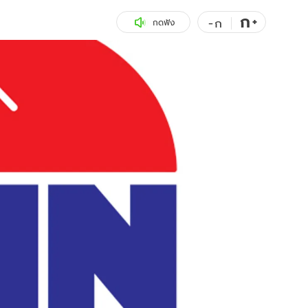
ก
สุขภาพ
+
ดูทีวี
-
ก
กดฟัง
เที่ยว-กิน
WeTV
Tasteful Thailand
Exclusive
Sanook Choice
นิยาย
ยลได้ที่
ร่วมงานกับเ