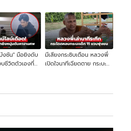
"บังซัน" มือยิงดับ
มีเสียงกระซิบเตือน หลวงพี่
บชีวิตตัวเองที่
เปิดใจนาทีเฉียดตาย กระบะ
ิดจุดเริ่มต้น
เด็กวัย 11 ชนคณะพระธุดงค์