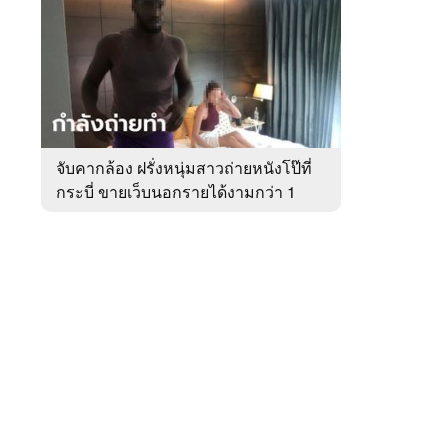
สัปดาห์
ของ
หมวด
อาชญากรรม
 WeTV
จับคากล้อง ฝรั่งหนุ่มสาวถ่ายหนังโป๊ที่
กระบี่ ขายเว็บนอกรายได้งามกว่า 1
ติดต่อโฆษณา
ล้าน
tencentthbd
sales@tencent.co.th
รา
ร้องเรียนเนื้อหาไม่เหมาะสม
แนะนำติชม แจ้งปัญหาการใช้งาน