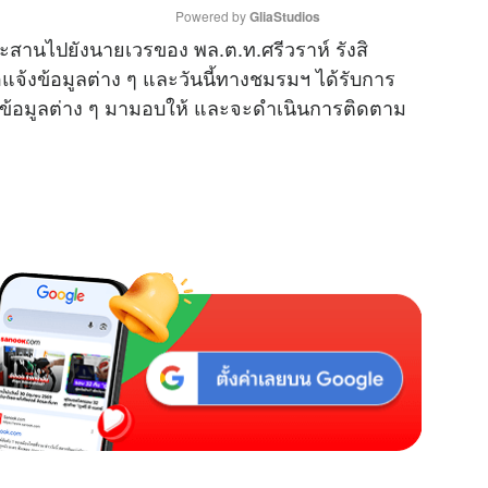
Powered by 
GliaStudios
สานไปยังนายเวรของ พล.ต.ท.ศรีวราห์ รังสิ
จ้งข้อมูลต่าง ๆ และวันนี้ทางชมรมฯ ได้รับการ
M
ะข้อมูลต่าง ๆ มามอบให้ และจะดำเนินการติดตาม
u
t
e