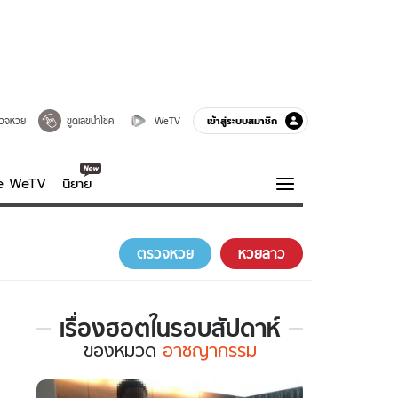
เข้าสู่ระบบสมาชิก
วจหวย
ขูดเลขนำโชค
WeTV
ve WeTV
นิยาย
รบรส
ความรู้รอบตัว
ตรวจหวย
หวยลาว
ฮาวทู
กูรู-รอบรู้
เรื่องฮอตในรอบสัปดาห์
เรื่อง
ของ
หมวด
อาชญากรรม
ฮอต
ใน
รอบ