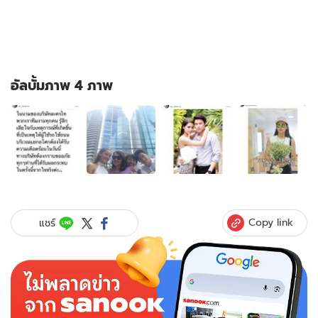
อัลบั้มภาพ 4 ภาพ
อัลบั้ม
ภาพ
4
ภาพ
ของ
ดา
หทัย
รัตน์
Copy link
แชร์
ขอโทษ
ถ่าย
ละคร
กลาง
แยก
อโศก-