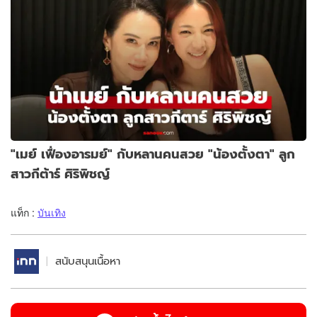
"เมย์ เฟื่องอารมย์" กับหลานคนสวย "น้องตั้งตา" ลูก
สาวกีต้าร์ ศิริพิชญ์
แท็ก :
บันเทิง
สนับสนุนเนื้อหา