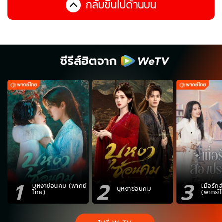
กลับขึ้นไปด้านบน
ซีรีส์ฮิตจาก
1
2
3
บุหงาซ่อนคม (พากย์
เมื่อรั
บุหงาซ่อนคม
ไทย)
(พากย์