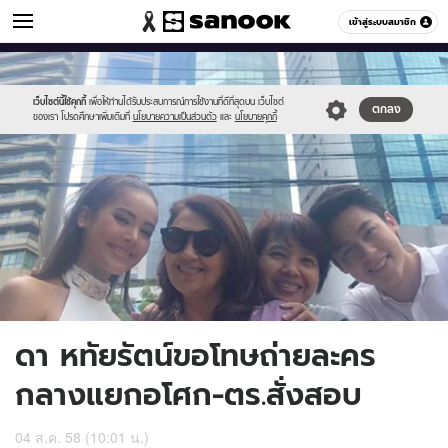
ข่าวบันเทิง
เข้าสู่ระบบสมาชิก
หมวดอื่นๆ
//s.isanook.com/ns/0/ud/368/1841471/636535-
Sanook
//s.isanook.com/sr/0/images/logo-
600
60
01.jpg
new-
sanook.png
เว็บไซต์นี้ใช้คุกกี้
เพื่อให้ท่านได้รับประสบการณ์การใช้งานที่ดีที่สุดบน เว็บไซต์
ตกลง
ของเรา โปรดศึกษาเพิ่มเติมที่
นโยบายความเป็นส่วนตัว
และ
นโยบายคุกกี้
ดา หทัยรัตน์ขอโทษถ่ายละคร
กลางแยกอโศก-ตร.สั่งสอบ
04 ส.ค. 58 (10:01 น.)