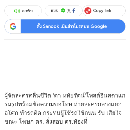
Copy link
แชร์
กดฟัง
ตั้ง Sanook เป็นข่าวโปรดบน Google
ผู้จัดละครคลื่นชีวิต 'ดา หทัยรัตน์'โพสต์อินสตาแก
รมรูปพร้อมข้อความขอโทษ ถ่ายละครกลางแยก
อโศก ทำรถติด กระทบผู้ใช้รถใช้ถนน รับ เสียใจ
ขณะ โฆษก ตร. สั่งสอบ ตร.ท้องที่